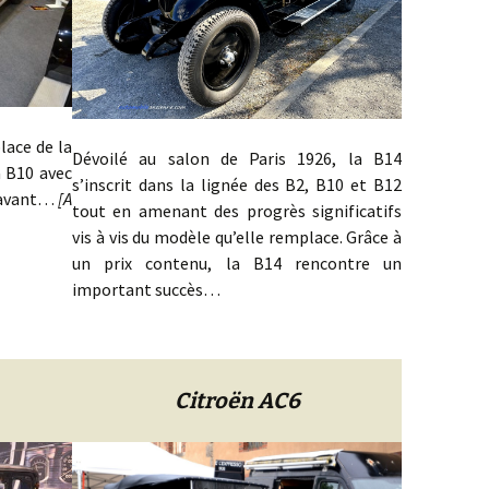
lace de la
Dévoilé au salon de Paris 1926, la B14
a B10 avec
s’inscrit dans la lignée des B2, B10 et B12
s avant…
[A
tout en amenant des progrès significatifs
vis à vis du modèle qu’elle remplace. Grâce à
un prix contenu, la B14 rencontre un
important succès…
Citroën AC6