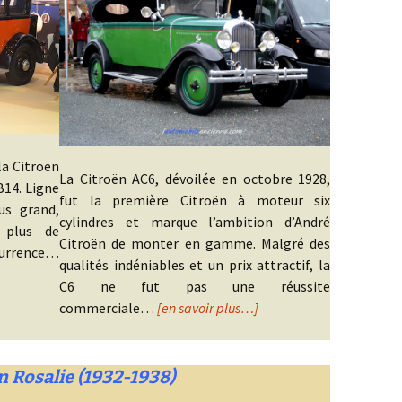
la Citroën
La Citroën AC6, dévoilée en octobre 1928,
B14. Ligne
fut la première Citroën à moteur six
us grand,
cylindres et marque l’ambition d’André
 plus de
Citroën de monter en gamme. Malgré des
ncurrence…
qualités indéniables et un prix attractif, la
C6 ne fut pas une réussite
commerciale…
[en savoir plus…]
n Rosalie (1932-1938)