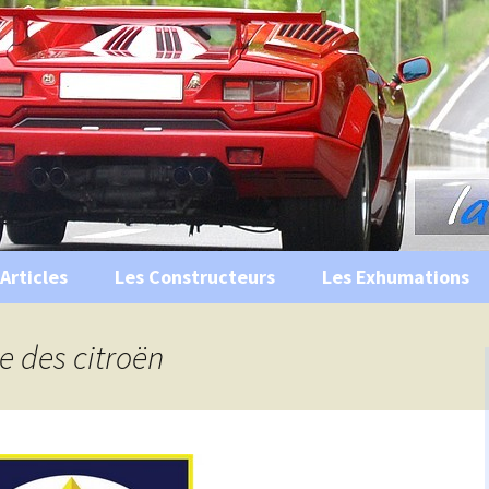
s, historiques …
ile Ancienne
Articles
Les Constructeurs
Les Exhumations
 curiosités
te des citroën
 évènements
 musées