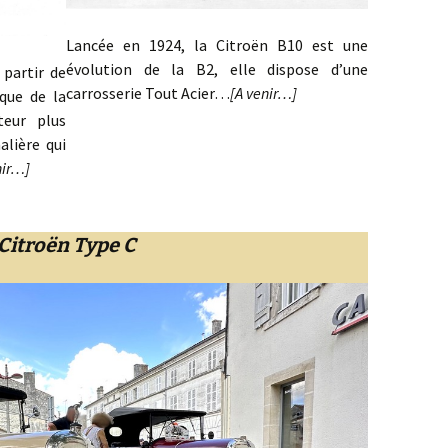
Lancée en 1924, la Citroën B10 est une
évolution de la B2, elle dispose d’une
partir de
carrosserie Tout Acier…
[A venir…]
ique de la
teur plus
alière qui
nir…]
Citroën Type C