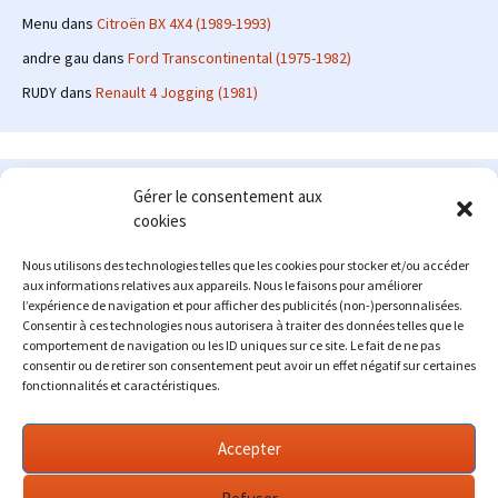
Menu
dans
Citroën BX 4X4 (1989-1993)
andre gau
dans
Ford Transcontinental (1975-1982)
RUDY
dans
Renault 4 Jogging (1981)
Le site en quelques mots
Gérer le consentement aux
cookies
Alexrenault
: passionné d'automobile ancienne depuis de
nombreuses années, j'ai commencé à partager ma passion sur
Nous utilisons des technologies telles que les cookies pour stocker et/ou accéder
internet à partir de 2009 au travers d'un blog qui a connu un relatif
aux informations relatives aux appareils. Nous le faisons pour améliorer
succès. Fin 2013, je décide de prendre mon autonomie et me lancer
l’expérience de navigation et pour afficher des publicités (non-)personnalisées.
avec mon propre site : l'Automobile Ancienne.
Consentir à ces technologies nous autorisera à traiter des données telles que le
comportement de navigation ou les ID uniques sur ce site. Le fait de ne pas
Me contacter : alex(at)lautomobileancienne.com
consentir ou de retirer son consentement peut avoir un effet négatif sur certaines
fonctionnalités et caractéristiques.
Accepter