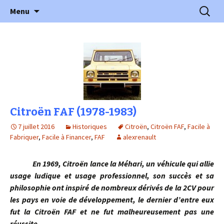
l'automobile ancienne : articles, historiques
Aller
Recherc
l'Automobile Ancienne
Menu
au
…
contenu
Citroën FAF (1978-1983)
7 juillet 2016
Historiques
Citroën
,
Citroën FAF
,
Facile à
Fabriquer
,
Facile à Financer
,
FAF
alexrenault
En 1969, Citroën lance la Méhari, un véhicule qui allie
usage ludique et usage professionnel, son succès et sa
philosophie ont inspiré de nombreux dérivés de la 2CV pour
les pays en voie de développement, le dernier d’entre eux
fut la Citroën FAF et ne fut malheureusement pas une
réussite. …