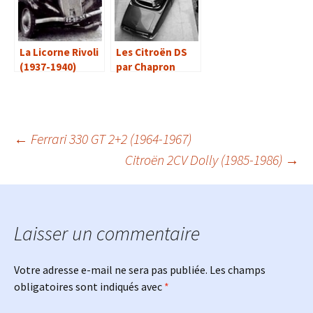
La Licorne Rivoli
Les Citroën DS
(1937-1940)
par Chapron
Navigation
←
Ferrari 330 GT 2+2 (1964-1967)
Citroën 2CV Dolly (1985-1986)
→
des
articles
Laisser un commentaire
Votre adresse e-mail ne sera pas publiée.
Les champs
obligatoires sont indiqués avec
*