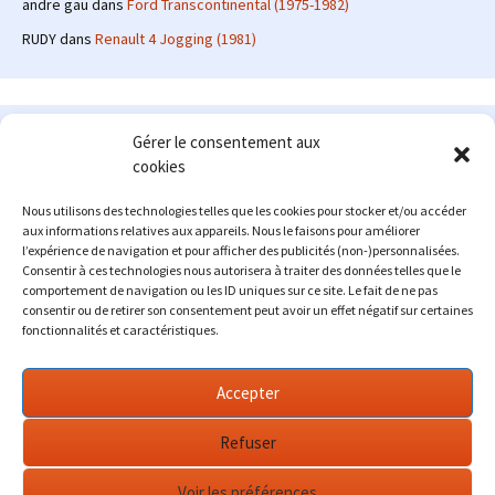
andre gau
dans
Ford Transcontinental (1975-1982)
RUDY
dans
Renault 4 Jogging (1981)
Le site en quelques mots
Gérer le consentement aux
cookies
Alexrenault
: passionné d'automobile ancienne depuis de
nombreuses années, j'ai commencé à partager ma passion sur
Nous utilisons des technologies telles que les cookies pour stocker et/ou accéder
internet à partir de 2009 au travers d'un blog qui a connu un relatif
aux informations relatives aux appareils. Nous le faisons pour améliorer
succès. Fin 2013, je décide de prendre mon autonomie et me lancer
l’expérience de navigation et pour afficher des publicités (non-)personnalisées.
avec mon propre site : l'Automobile Ancienne.
Consentir à ces technologies nous autorisera à traiter des données telles que le
comportement de navigation ou les ID uniques sur ce site. Le fait de ne pas
Me contacter : alex(at)lautomobileancienne.com
consentir ou de retirer son consentement peut avoir un effet négatif sur certaines
fonctionnalités et caractéristiques.
Accepter
Refuser
Voir les préférences