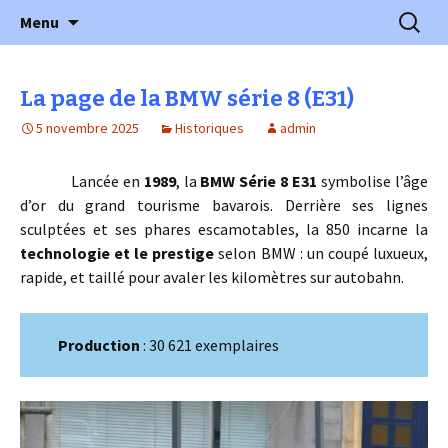
l'automobile ancienne : articles, historiques
Aller
Recherc
l'Automobile Ancienne
Menu
au
…
contenu
La page de la BMW série 8 (E31)
5 novembre 2025
Historiques
admin
Lancée en
1989
, la
BMW Série 8 E31
symbolise l’âge
d’or du grand tourisme bavarois. Derrière ses lignes
sculptées et ses phares escamotables, la 850 incarne la
technologie et le prestige
selon BMW : un coupé luxueux,
rapide, et taillé pour avaler les kilomètres sur autobahn.
Production
: 30 621 exemplaires