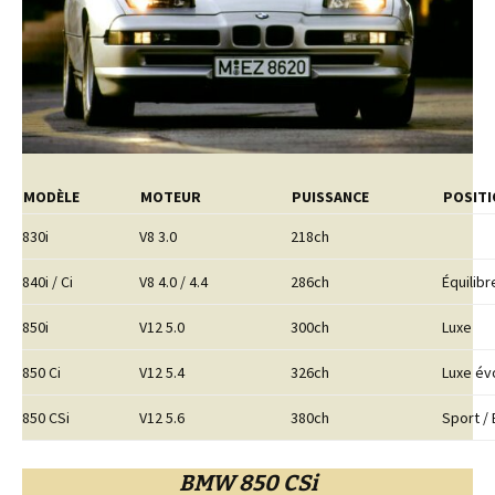
MODÈLE
MOTEUR
PUISSANCE
POSIT
830i
V8 3.0
218ch
840i / Ci
V8 4.0 / 4.4
286ch
Équilibr
850i
V12 5.0
300ch
Luxe
850 Ci
V12 5.4
326ch
Luxe év
850 CSi
V12 5.6
380ch
Sport /
BMW 850 CSi