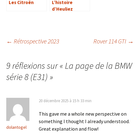
Les Citroën
L’histoire
d’Heuliez
Navigation
←
Rétrospective 2023
Rover 114 GTI
→
des
9 réflexions sur «
La page de la BMW
série 8 (E31)
»
articles
20 décembre 2025 à 15 h 33 min
This gave me a whole new perspective on
something I thought I already understood.
dolantogel
Great explanation and flow!