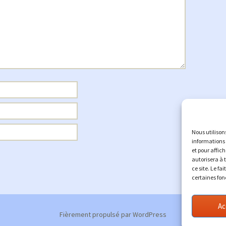
Nous utilison
informations 
et pour affic
autorisera à 
ce site. Le fa
certaines fon
Ac
Fièrement propulsé par WordPress