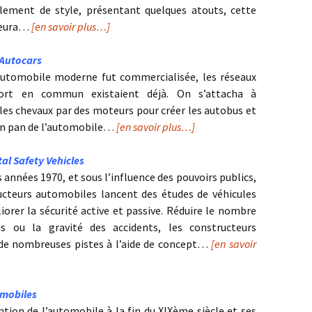
Element de style, présentant quelques atouts, cette
eura…
[en savoir plus…]
Autocars
automobile moderne fut commercialisée, les réseaux
ort en commun existaient déjà. On s’attacha à
les chevaux par des moteurs pour créer les autobus et
un pan de l’automobile…
[en savoir plus…]
al Safety Vehicles
s années 1970, et sous l’influence des pouvoirs publics,
ucteurs automobiles lancent des études de véhicules
iorer la sécurité active et passive. Réduire le nombre
es ou la gravité des accidents, les constructeurs
de nombreuses pistes à l’aide de concept…
[en savoir
mobiles
ntion de l’automobile à la fin du XIXème siècle et ses