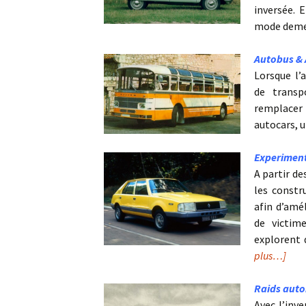
inversée. 
mode dem
Autobus & 
Lorsque l’
de transp
remplacer 
autocars, 
Experiment
A partir de
les constr
afin d’amél
de victim
explorent 
plus…]
Raids auto
Avec l’inve