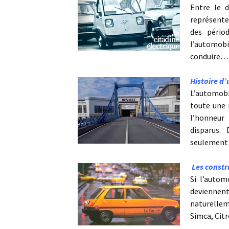
Entre le d
représente
des périod
l’automobi
conduire
Histoire d’
L’automobi
toute une 
l’honneur 
disparus.
seulemen
Les constr
Si l’autom
deviennen
naturellem
Simca, Cit