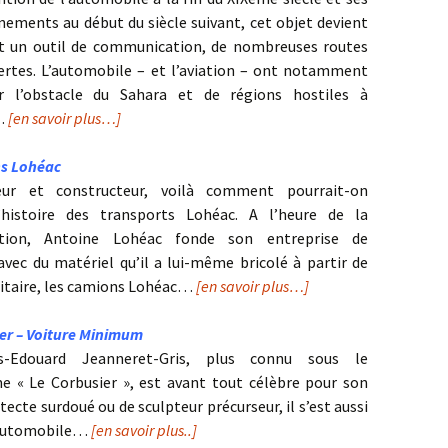
nements au début du siècle suivant, cet objet devient
t un outil de communication, de nombreuses routes
ertes. L’automobile – et l’aviation – ont notamment
er l’obstacle du Sahara et de régions hostiles à
…
[en savoir plus…]
ns Lohéac
eur et constructeur, voilà comment pourrait-on
’histoire des transports Lohéac. A l’heure de la
ction, Antoine Lohéac fonde son entreprise de
avec du matériel qu’il a lui-même bricolé à partir de
litaire, les camions Lohéac…
[en savoir plus…]
er – Voiture Minimum
s-Edouard Jeanneret-Gris, plus connu sous le
 « Le Corbusier », est avant tout célèbre pour son
itecte surdoué ou de sculpteur précurseur, il s’est aussi
’automobile…
[en savoir plus..]