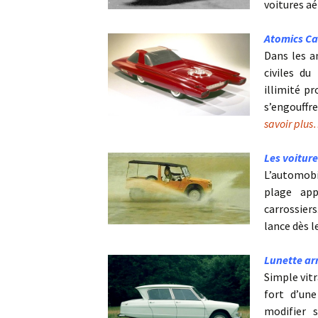
voitures 
Atomics Ca
Dans les a
civiles du
illimité pr
s’engouffr
savoir plus
Les voiture
L’automobi
plage app
carrossier
lance dès 
Lunette arr
Simple vitr
fort d’un
modifier 