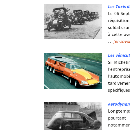
Les Taxis d
Le 06 Sept
réquisitio
soldats sur
à cette av
…
[en savo
Les véhicul
Si Michel
l’entrepri
l’automob
tardivemen
spécifique
Aerodynam
Longtemps l
pourtant 
notamment 