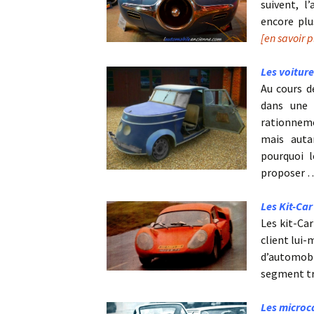
suivent, 
encore pl
[en savoir 
Les voiture
Au cours d
dans une r
rationneme
mais autan
pourquoi l
proposer 
Les Kit-Ca
Les kit-Ca
client lui
d’automobil
segment t
Les microc