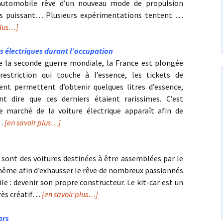
l’automobile rêve d’un nouveau mode de propulsion
us puissant… Plusieurs expérimentations tentent …
plus…]
s électriques durant l’occupation
e la seconde guerre mondiale, la France est plongée
estriction qui touche à l’essence, les tickets de
nt permettent d’obtenir quelques litres d’essence,
t dire que ces derniers étaient rarissimes. C’est
e marché de la voiture électrique apparaît afin de
…
[en savoir plus…]
r
r sont des voitures destinées à être assemblées par le
-même afin d’exhausser le rêve de nombreux passionnés
e : devenir son propre constructeur. Le kit-car est un
rès créatif…
[en savoir plus…]
ars