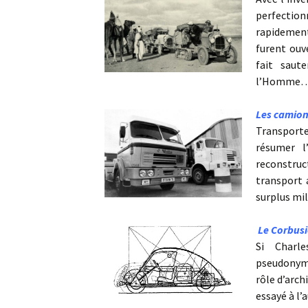
perfection
rapidemen
furent ouv
fait saut
l’Homme
Les camio
Transport
résumer l
reconstru
transport 
surplus mi
Le Corbusi
Si Charle
pseudonyme
rôle d’arch
essayé à l