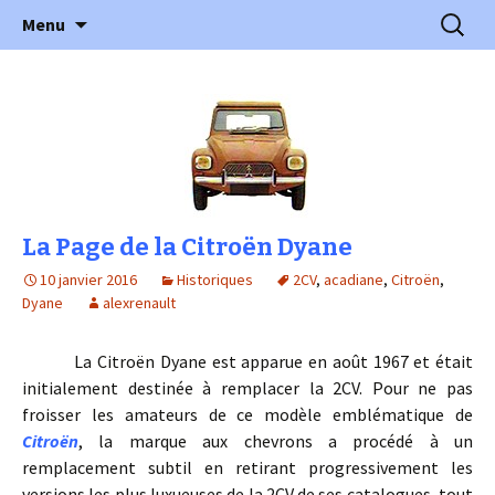
l'automobile ancienne : articles, historiques
Aller
Recherc
l'Automobile Ancienne
Menu
au
…
contenu
La Page de la Citroën Dyane
10 janvier 2016
Historiques
2CV
,
acadiane
,
Citroën
,
Dyane
alexrenault
La Citroën Dyane est apparue en août 1967 et était
initialement destinée à remplacer la 2CV. Pour ne pas
froisser les amateurs de ce modèle emblématique de
Citroën
, la marque aux chevrons a procédé à un
remplacement subtil en retirant progressivement les
versions les plus luxueuses de la 2CV de ses catalogues, tout