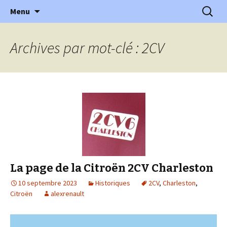
l'automobile ancienne : articles, historiques
Aller
Recherc
l'Automobile Ancienne
Menu
au
…
contenu
Archives par mot-clé : 2CV
La page de la Citroën 2CV Charleston
10 septembre 2023
Historiques
2CV
,
Charleston
,
Citroën
alexrenault