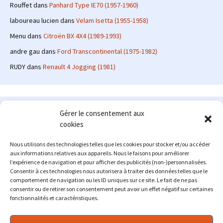
Rouffet
dans
Panhard Type IE70 (1957-1960)
laboureau lucien
dans
Velam Isetta (1955-1958)
Menu
dans
Citroën BX 4X4 (1989-1993)
andre gau
dans
Ford Transcontinental (1975-1982)
RUDY
dans
Renault 4 Jogging (1981)
Le site en quelques mots
Gérer le consentement aux
cookies
Alexrenault
: passionné d'automobile ancienne depuis de
nombreuses années, j'ai commencé à partager ma passion sur
Nous utilisons des technologies telles que les cookies pour stocker et/ou accéder
internet à partir de 2009 au travers d'un blog qui a connu un relatif
aux informations relatives aux appareils. Nous le faisons pour améliorer
succès. Fin 2013, je décide de prendre mon autonomie et me lancer
l’expérience de navigation et pour afficher des publicités (non-)personnalisées.
avec mon propre site : l'Automobile Ancienne.
Consentir à ces technologies nous autorisera à traiter des données telles que le
comportement de navigation ou les ID uniques sur ce site. Le fait de ne pas
Me contacter : alex(at)lautomobileancienne.com
consentir ou de retirer son consentement peut avoir un effet négatif sur certaines
fonctionnalités et caractéristiques.