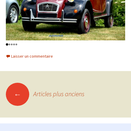
Laisser un commentaire
Navigation
←
Articles plus anciens
des
articles