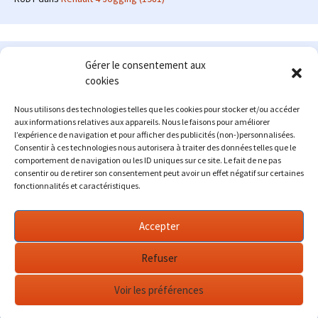
Le site en quelques mots
Gérer le consentement aux
cookies
Alexrenault
: passionné d'automobile ancienne depuis de
nombreuses années, j'ai commencé à partager ma passion sur
Nous utilisons des technologies telles que les cookies pour stocker et/ou accéder
internet à partir de 2009 au travers d'un blog qui a connu un relatif
aux informations relatives aux appareils. Nous le faisons pour améliorer
succès. Fin 2013, je décide de prendre mon autonomie et me lancer
l’expérience de navigation et pour afficher des publicités (non-)personnalisées.
avec mon propre site : l'Automobile Ancienne.
Consentir à ces technologies nous autorisera à traiter des données telles que le
comportement de navigation ou les ID uniques sur ce site. Le fait de ne pas
Me contacter : alex(at)lautomobileancienne.com
consentir ou de retirer son consentement peut avoir un effet négatif sur certaines
fonctionnalités et caractéristiques.
Accepter
Refuser
Voir les préférences
Fièrement propulsé par WordPress