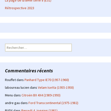
La page de la BMW série 8 (E31)
Rétrospective 2023
Rechercher :
Commentaires récents
Rouffet
dans
Panhard Type IE70 (1957-1960)
laboureau lucien
dans
Velam Isetta (1955-1958)
Menu
dans
Citroën BX 4X4 (1989-1993)
andre gau
dans
Ford Transcontinental (1975-1982)
RUDY
dans
Renault 4 Jogging (1981)