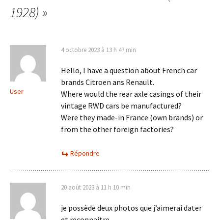
articles
1928)
»
4 octobre 2023 à 13 h 47 min
Hello, I have a question about French car
brands Citroen ans Renault.
User
Where would the rear axle casings of their
vintage RWD cars be manufactured?
Were they made-in France (own brands) or
from the other foreign factories?
Répondre
20 août 2023 à 11 h 10 min
je possède deux photos que j’aimerai dater
et reconnaitre.