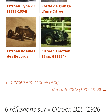
Citroën Type 23
Sortie de grange
(1935-1954)
d’une Citroën
Traction 7C de
1935
Citroën Rosalie I
Citroën Traction
des Records
15 six H (1954-
(1931)
1956)
Navigation
←
Citroën Ami8 (1969-1979)
Renault 40CV (1908-1928)
→
des
6 réflexions sur «
Citroën B15 (1926-