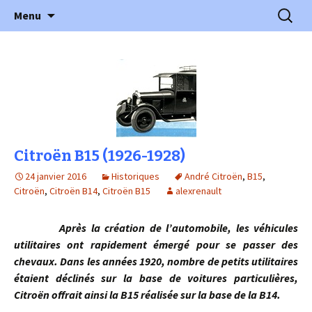
l'automobile ancienne : articles, historiques
Aller
Recherc
l'Automobile Ancienne
Menu
au
…
contenu
Citroën B15 (1926-1928)
24 janvier 2016
Historiques
André Citroën
,
B15
,
Citroën
,
Citroën B14
,
Citroën B15
alexrenault
Après la création de l’automobile, les véhicules
utilitaires ont rapidement émergé pour se passer des
chevaux. Dans les années 1920, nombre de petits utilitaires
étaient déclinés sur la base de voitures particulières,
Citroën offrait ainsi la B15 réalisée sur la base de la B14.