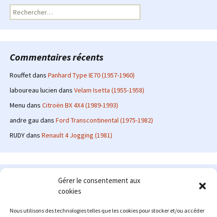
Rechercher :
Commentaires récents
Rouffet
dans
Panhard Type IE70 (1957-1960)
laboureau lucien
dans
Velam Isetta (1955-1958)
Menu
dans
Citroën BX 4X4 (1989-1993)
andre gau
dans
Ford Transcontinental (1975-1982)
RUDY
dans
Renault 4 Jogging (1981)
Le site en quelques mots
Gérer le consentement aux
cookies
Alexrenault
: passionné d'automobile ancienne depuis de
nombreuses années, j'ai commencé à partager ma passion sur
Nous utilisons des technologies telles que les cookies pour stocker et/ou accéder
internet à partir de 2009 au travers d'un blog qui a connu un relatif