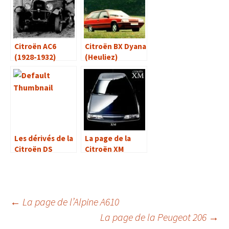
Citroën AC6
Citroën BX Dyana
(1928-1932)
(Heuliez)
Les dérivés de la
La page de la
Citroën DS
Citroën XM
Navigation
←
La page de l’Alpine A610
La page de la Peugeot 206
→