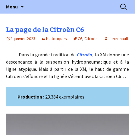
l'automobile ancienne : articles, historiques
Aller
Recherc
l'Automobile Ancienne
Menu
au
…
contenu
La page de la Citroën C6
1 janvier 2023
Historiques
C6
,
Citroën
alexrenault
Dans la grande tradition de
Citroën
, la XM donne une
descendance à la suspension hydropneumatique et à la
ligne atypique. Mais à partir de la XM, le haut de gamme
Citroën s’effondre et la lignée s’éteint avec la Citroën C6…
Production :
23.384 exemplaires