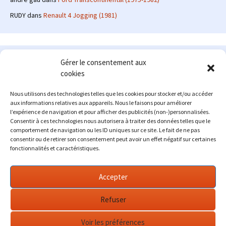
RUDY
dans
Renault 4 Jogging (1981)
Le site en quelques mots
Gérer le consentement aux
cookies
Alexrenault
: passionné d'automobile ancienne depuis de
nombreuses années, j'ai commencé à partager ma passion sur
Nous utilisons des technologies telles que les cookies pour stocker et/ou accéder
internet à partir de 2009 au travers d'un blog qui a connu un relatif
aux informations relatives aux appareils. Nous le faisons pour améliorer
succès. Fin 2013, je décide de prendre mon autonomie et me lancer
l’expérience de navigation et pour afficher des publicités (non-)personnalisées.
avec mon propre site : l'Automobile Ancienne.
Consentir à ces technologies nous autorisera à traiter des données telles que le
comportement de navigation ou les ID uniques sur ce site. Le fait de ne pas
Me contacter : alex(at)lautomobileancienne.com
consentir ou de retirer son consentement peut avoir un effet négatif sur certaines
fonctionnalités et caractéristiques.
Accepter
Refuser
Voir les préférences
Fièrement propulsé par WordPress