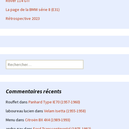
Rover 114 GTI
La page de la BMW série 8 (E31)
Rétrospective 2023
Rechercher :
Commentaires récents
Rouffet
dans
Panhard Type IE70 (1957-1960)
laboureau lucien
dans
Velam Isetta (1955-1958)
Menu
dans
Citroën BX 4X4 (1989-1993)
andre gau
dans
Ford Transcontinental (1975-1982)