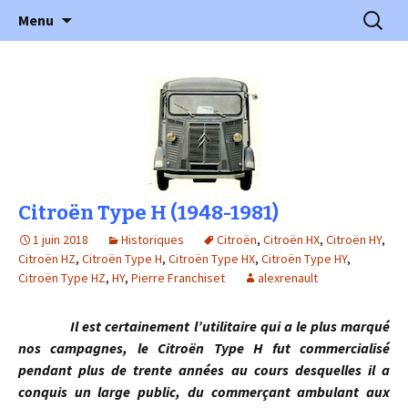
l'automobile ancienne : articles, historiques
Aller
Recherc
l'Automobile Ancienne
Menu
au
…
contenu
Citroën Type H (1948-1981)
1 juin 2018
Historiques
Citroën
,
Citroën HX
,
Citroën HY
,
Citroën HZ
,
Citroën Type H
,
Citroën Type HX
,
Citroën Type HY
,
Citroën Type HZ
,
HY
,
Pierre Franchiset
alexrenault
Il est certainement l’utilitaire qui a le plus marqué
nos campagnes, le Citroën Type H fut commercialisé
pendant plus de trente années au cours desquelles il a
conquis un large public, du commerçant ambulant aux