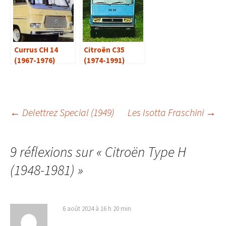
Currus CH 14
Citroën C35
(1967-1976)
(1974-1991)
Navigation
←
Delettrez Special (1949)
Les Isotta Fraschini
→
des
9 réflexions sur «
Citroën Type H
(1948-1981)
»
articles
6 août 2024 à 16 h 20 min