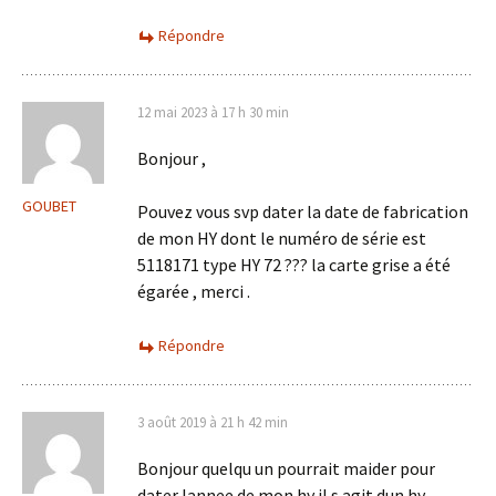
Répondre
12 mai 2023 à 17 h 30 min
Bonjour ,
GOUBET
Pouvez vous svp dater la date de fabrication
de mon HY dont le numéro de série est
5118171 type HY 72 ??? la carte grise a été
égarée , merci .
Répondre
3 août 2019 à 21 h 42 min
Bonjour quelqu un pourrait maider pour
dater lannee de mon hy il s agit dun hy