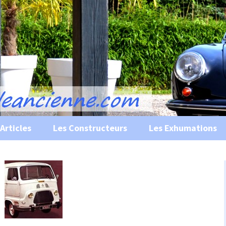
s, historiques …
ile Ancienne
Articles
Les Constructeurs
Les Exhumations
 curiosités
 évènements
 musées