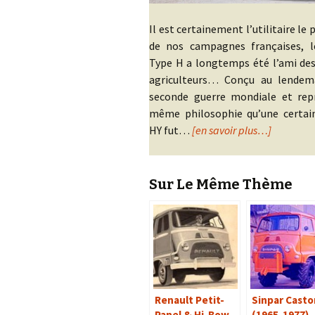
Il est certainement l’utilitaire le
de nos campagnes françaises, l
Type H a longtemps été l’ami des
agriculteurs… Conçu au lendem
seconde guerre mondiale et rep
même philosophie qu’une certain
HY fut…
[en savoir plus…]
Sur Le Même Thème
Renault Petit-
Sinpar Casto
Panel & Hi-Bow
(1965-1977)