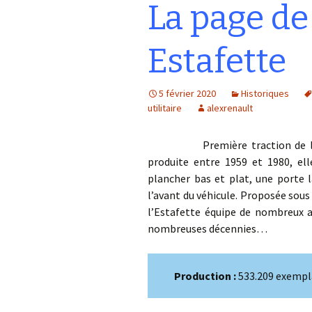
La page de
Estafette
5 février 2020
Historiques
utilitaire
alexrenault
Première traction de l
produite entre 1959 et 1980, e
plancher bas et plat, une porte 
l’avant du véhicule. Proposée sous
l’Estafette équipe de nombreux a
nombreuses décennies…
Production :
533.209 exempl