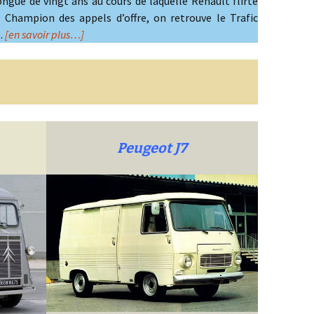
ongue de vingt ans au cours de laquelle Renault flirte
. Champion des appels d’offre, on retrouve le Trafic
…
[en savoir plus…]
Peugeot J7