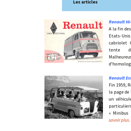
Les articles
Renault Hi-
A la fin de
Etats-Uni
cabriolet
tente d
Malheureu
d’homolo
Renault Es
Fin 1959, R
la page de 
un véhicul
particulie
« Minibus
savoir plu