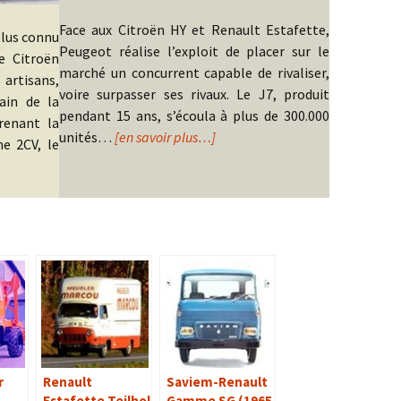
Face aux Citroën HY et Renault Estafette,
 plus connu
Peugeot réalise l’exploit de placer sur le
e Citroën
marché un concurrent capable de rivaliser,
 artisans,
voire surpasser ses rivaux. Le J7, produit
ain de la
pendant 15 ans, s’écoula à plus de 300.000
renant la
unités…
[en savoir plus…]
e 2CV, le
r
Renault
Saviem-Renault
Estafette Teilhol
Gamme SG (1965