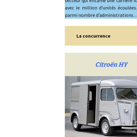
secteur qui entame une carrière l
avec le million d’unités écoulées
parmi nombre d’administrations
La concurrence
Citroën HY