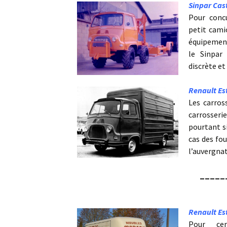
Sinpar Cas
Pour conc
petit cami
équipements
le Sinpar
discrète e
Renault Es
Les carros
carrosseri
pourtant s
cas des fo
l’auvergna
_____
Renault Est
Pour cer