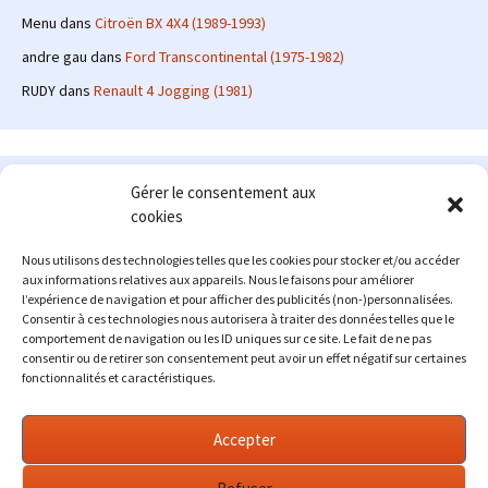
Menu
dans
Citroën BX 4X4 (1989-1993)
andre gau
dans
Ford Transcontinental (1975-1982)
RUDY
dans
Renault 4 Jogging (1981)
Le site en quelques mots
Gérer le consentement aux
cookies
Alexrenault
: passionné d'automobile ancienne depuis de
nombreuses années, j'ai commencé à partager ma passion sur
Nous utilisons des technologies telles que les cookies pour stocker et/ou accéder
internet à partir de 2009 au travers d'un blog qui a connu un relatif
aux informations relatives aux appareils. Nous le faisons pour améliorer
succès. Fin 2013, je décide de prendre mon autonomie et me lancer
l’expérience de navigation et pour afficher des publicités (non-)personnalisées.
avec mon propre site : l'Automobile Ancienne.
Consentir à ces technologies nous autorisera à traiter des données telles que le
comportement de navigation ou les ID uniques sur ce site. Le fait de ne pas
Me contacter : alex(at)lautomobileancienne.com
consentir ou de retirer son consentement peut avoir un effet négatif sur certaines
fonctionnalités et caractéristiques.
Accepter