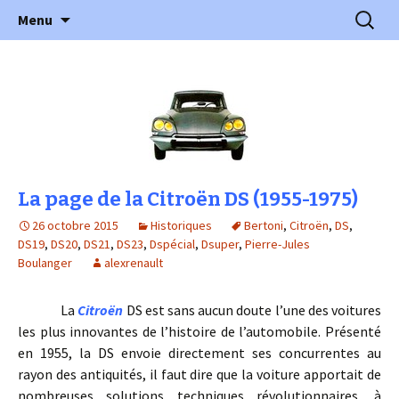
l'automobile ancienne : articles, historiques
Aller
Recherc
l'Automobile Ancienne
Menu
au
…
contenu
La page de la Citroën DS (1955-1975)
26 octobre 2015
Historiques
Bertoni
,
Citroën
,
DS
,
DS19
,
DS20
,
DS21
,
DS23
,
Dspécial
,
Dsuper
,
Pierre-Jules
Boulanger
alexrenault
La
Citroën
DS est sans aucun doute l’une des voitures
les plus innovantes de l’histoire de l’automobile. Présenté
en 1955, la DS envoie directement ses concurrentes au
rayon des antiquités, il faut dire que la voiture apportait de
nombreuses solutions techniques révolutionnaires, à