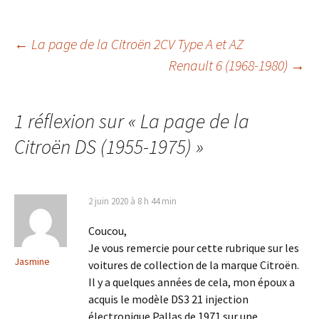
Navigation
←
La page de la Citroën 2CV Type A et AZ
Renault 6 (1968-1980)
→
des
1 réflexion sur «
La page de la
articles
Citroën DS (1955-1975)
»
2 juin 2020 à 8 h 44 min
Coucou,
Je vous remercie pour cette rubrique sur les
Jasmine
voitures de collection de la marque Citroën.
Il y a quelques années de cela, mon époux a
acquis le modèle DS3 21 injection
électronique Pallas de 1971 sur une