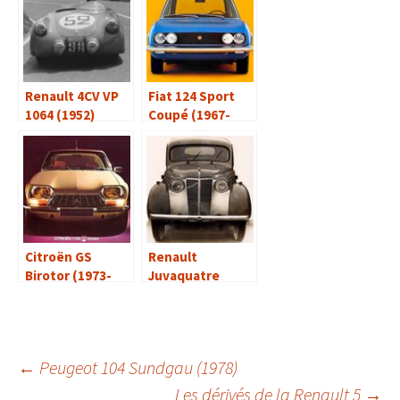
Renault 4CV VP
Fiat 124 Sport
1064 (1952)
Coupé (1967-
1975)
Citroën GS
Renault
Birotor (1973-
Juvaquatre
1975)
(1937-1960)
Navigation
←
Peugeot 104 Sundgau (1978)
Les dérivés de la Renault 5
→