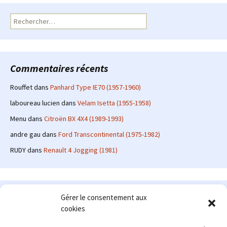
Rechercher :
Commentaires récents
Rouffet
dans
Panhard Type IE70 (1957-1960)
laboureau lucien
dans
Velam Isetta (1955-1958)
Menu
dans
Citroën BX 4X4 (1989-1993)
andre gau
dans
Ford Transcontinental (1975-1982)
RUDY
dans
Renault 4 Jogging (1981)
Le site en quelques mots
Gérer le consentement aux
cookies
Alexrenault
: passionné d'automobile ancienne depuis de
nombreuses années, j'ai commencé à partager ma passion sur