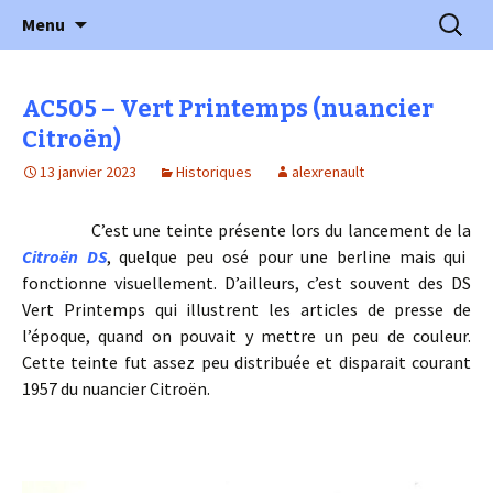
l'automobile ancienne : articles, historiques
Aller
Recherc
l'Automobile Ancienne
Menu
au
…
contenu
AC505 – Vert Printemps (nuancier
Citroën)
13 janvier 2023
Historiques
alexrenault
C’est une teinte présente lors du lancement de la
Citroën DS
, quelque peu osé pour une berline mais qui
fonctionne visuellement. D’ailleurs, c’est souvent des DS
Vert Printemps qui illustrent les articles de presse de
l’époque, quand on pouvait y mettre un peu de couleur.
Cette teinte fut assez peu distribuée et disparait courant
1957 du nuancier Citroën.