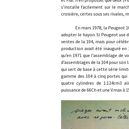
et Fiat n’en proposait que deux (Fi
s’installe facilement sur le mar
croisière, certes sous ses rivales,
En mars 1978, la Peugeot 104 a 
adopter le hayon. Si Peugeot use de
ventes de la 104, mais pour célébr
production avait été inauguré en 
qu’en 1971 que l’assemblage de voi
d’assemblages de la 104 pour son l
qui sert de base à cette série limi
gamme des 104 à cinq portes qui s
quatre cylindres de 1.124cm3 a
puissance de 66Ch et une V.max à 