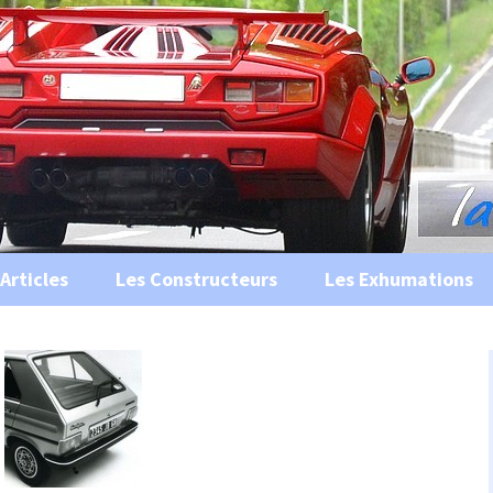
s, historiques …
ile Ancienne
Articles
Les Constructeurs
Les Exhumations
 curiosités
 évènements
 musées