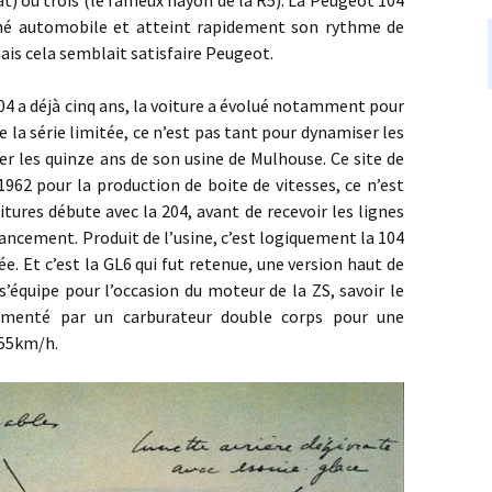
at) ou trois (le fameux hayon de la R5). La Peugeot 104
ché automobile et atteint rapidement son rythme de
 mais cela semblait satisfaire Peugeot.
déjà cinq ans, la voiture a évolué notamment pour
 la série limitée, ce n’est pas tant pour dynamiser les
er les quinze ans de son usine de Mulhouse. Ce site de
1962 pour la production de boite de vitesses, ce n’est
tures débute avec la 204, avant de recevoir les lignes
ancement. Produit de l’usine, c’est logiquement la 104
tée. Et c’est la GL6 qui fut retenue, une version haut de
’équipe pour l’occasion du moteur de la ZS, savoir le
limenté par un carburateur double corps pour une
155km/h.