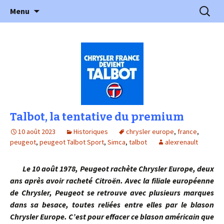
l'automobile ancienne : articles, historiques
Aller
Recherc
l'Automobile Ancienne
Menu
au
…
contenu
Talbot, la tentative du premium
10 août 2023
Historiques
chrysler europe
,
france
,
peugeot
,
peugeot Talbot Sport
,
Simca
,
talbot
alexrenault
Le 10 août 1978, Peugeot rachète Chrysler Europe, deux
ans après avoir racheté Citroën. Avec la filiale européenne
de Chrysler, Peugeot se retrouve avec plusieurs marques
dans sa besace, toutes reliées entre elles par le blason
Chrysler Europe. C’est pour effacer ce blason américain que