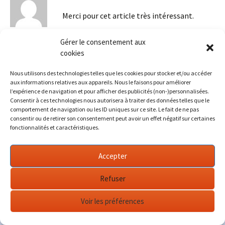
Merci pour cet article très intéressant.
Ilya
Répondre
Gérer le consentement aux
cookies
Nous utilisons des technologies telles que les cookies pour stocker et/ou accéder
aux informations relatives aux appareils. Nous le faisons pour améliorer
l’expérience de navigation et pour afficher des publicités (non-)personnalisées.
Laisser un commentaire
Consentir à ces technologies nous autorisera à traiter des données telles que le
comportement de navigation ou les ID uniques sur ce site. Le fait de ne pas
consentir ou de retirer son consentement peut avoir un effet négatif sur certaines
Votre adresse e-mail ne sera pas publiée.
Les champs
fonctionnalités et caractéristiques.
obligatoires sont indiqués avec
*
Accepter
Commentaire
*
Refuser
Voir les préférences