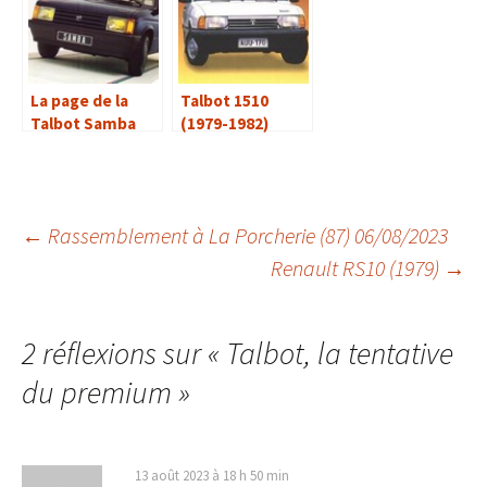
La page de la
Talbot 1510
Talbot Samba
(1979-1982)
Navigation
←
Rassemblement à La Porcherie (87) 06/08/2023
Renault RS10 (1979)
→
des
2 réflexions sur «
Talbot, la tentative
articles
du premium
»
13 août 2023 à 18 h 50 min