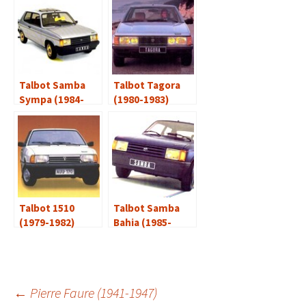
Talbot Samba
Talbot Tagora
Sympa (1984-
(1980-1983)
1985)
Talbot 1510
Talbot Samba
(1979-1982)
Bahia (1985-
1986)
Navigation
←
Pierre Faure (1941-1947)