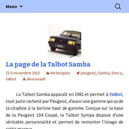
l'automobile ancienne : articles, historiques
Aller
Recherc
l'Automobile Ancienne
Menu
au
…
contenu
La page de la Talbot Samba
3 novembre 2015
Historiques
peugeot
,
Samba
,
Simca
,
talbot
alexrenault
La Talbot Samba apparaît en 1981 et permet à
Talbot
,
tout juste racheté par Peugeot, d’avoir une gamme qui va de
la citadine à la berline haut de gamme. Conçue sur la base
de la Peugeot 104 Coupé, la Talbot Sympa dispose d’une
véritable personnalité et permet de remonter l’image de
cette marque.