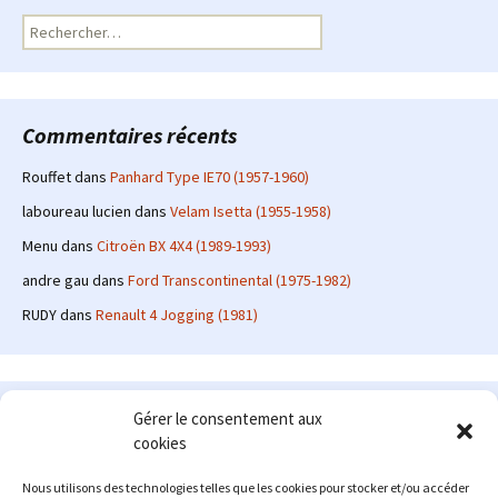
Rechercher :
Commentaires récents
Rouffet
dans
Panhard Type IE70 (1957-1960)
laboureau lucien
dans
Velam Isetta (1955-1958)
Menu
dans
Citroën BX 4X4 (1989-1993)
andre gau
dans
Ford Transcontinental (1975-1982)
RUDY
dans
Renault 4 Jogging (1981)
Le site en quelques mots
Gérer le consentement aux
cookies
Alexrenault
: passionné d'automobile ancienne depuis de
nombreuses années, j'ai commencé à partager ma passion sur
Nous utilisons des technologies telles que les cookies pour stocker et/ou accéder