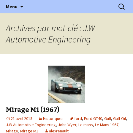
l'automobile ancienne : articles, historiques
Aller
Recherc
l'Automobile Ancienne
Menu
au
…
contenu
Archives par mot-clé : J.W
Automotive Engineering
Mirage M1 (1967)
21 avril 2018
Historiques
ford
,
Ford GT40
,
Gulf
,
Gulf Oil
,
J.W Automotive Engineering
,
John Wyer
,
Le mans
,
Le Mans 1967
,
Mirage
,
Mirage M1
alexrenault