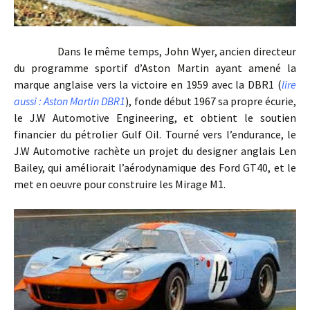
Dans le même temps, John Wyer, ancien directeur
du programme sportif d’Aston Martin ayant amené la
marque anglaise vers la victoire en 1959 avec la DBR1 (
lire
aussi : Aston Martin DBR1
), fonde début 1967 sa propre écurie,
le J.W Automotive Engineering, et obtient le soutien
financier du pétrolier Gulf Oil. Tourné vers l’endurance, le
J.W Automotive rachète un projet du designer anglais Len
Bailey, qui améliorait l’aérodynamique des Ford GT40, et le
met en oeuvre pour construire les Mirage M1.