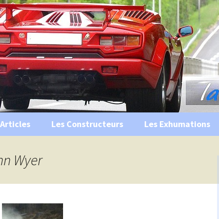
s, historiques …
ile Ancienne
Articles
Les Constructeurs
Les Exhumations
 curiosités
ohn Wyer
 évènements
 musées