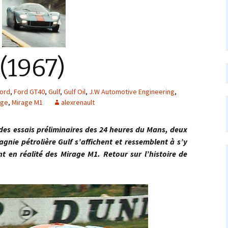
(1967)
ford
,
Ford GT40
,
Gulf
,
Gulf Oil
,
J.W Automotive Engineering
,
age
,
Mirage M1
alexrenault
es essais préliminaires des 24 heures du Mans, deux
gnie pétrolière Gulf s’affichent et ressemblent à s’y
 en réalité des Mirage M1. Retour sur l’histoire de