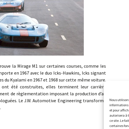
 la Mirage M1 sur certaines courses, comme les
mporte en 1967 avec le duo Icks-Hawkins, Icks signant
res du Kyalami en 1967 et 1968 sur cette même voiture.
 ont été construites, elles terminent leur carrière
ment de règlementation imposant la production d’au
Nous utilison
loguées. Le J.W. Automotive Engineering transforme
informations 
…
et pour affic
autorisera à 
ce site. Le fa
certaines fon