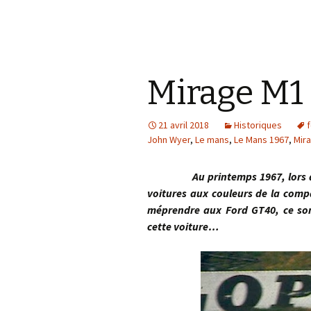
Mirage M1 
21 avril 2018
Historiques
John Wyer
,
Le mans
,
Le Mans 1967
,
Mir
Au printemps 1967, lors d
voitures aux couleurs de la compa
méprendre aux Ford GT40, ce sont
cette voiture…