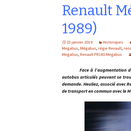
Renault M
1989)
25 janvier 2019
Historiques
Megabus
,
Mégabus
,
régie Renault
,
rena
Megabus
,
Renault PR180 Megabus
Face à l’augmentation du no
autobus articulés peuvent se trou
demande. Heuliez, associé avec Re
de transport en commun avec le