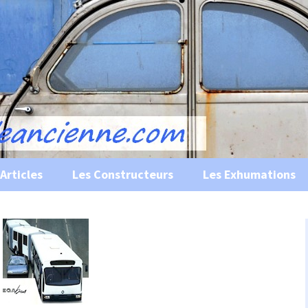
s, historiques …
ile Ancienne
Articles
Les Constructeurs
Les Exhumations
 curiosités
 évènements
 musées