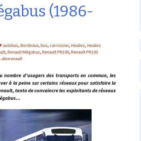
égabus (1986-
autobus
,
Bordeaux
,
bus
,
carrossier
,
Heuliez
,
Heuliez
ult
,
Renault Mégabus
,
Renault PR100
,
Renault PR100
alexrenault
mbre d’usagers des transports en commun, les
ver à la peine sur certains réseaux pour satisfaire la
nault, tenta de convaincre les exploitants de réseaux
 Mégabus…