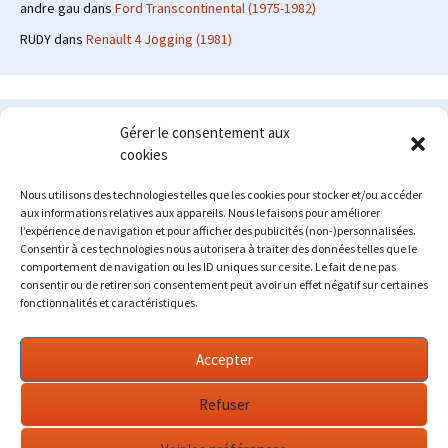
andre gau
dans
Ford Transcontinental (1975-1982)
RUDY
dans
Renault 4 Jogging (1981)
Le site en quelques mots
Gérer le consentement aux
cookies
Alexrenault
: passionné d'automobile ancienne depuis de
nombreuses années, j'ai commencé à partager ma passion sur
Nous utilisons des technologies telles que les cookies pour stocker et/ou accéder
internet à partir de 2009 au travers d'un blog qui a connu un relatif
aux informations relatives aux appareils. Nous le faisons pour améliorer
succès. Fin 2013, je décide de prendre mon autonomie et me lancer
l’expérience de navigation et pour afficher des publicités (non-)personnalisées.
avec mon propre site : l'Automobile Ancienne.
Consentir à ces technologies nous autorisera à traiter des données telles que le
comportement de navigation ou les ID uniques sur ce site. Le fait de ne pas
Me contacter : alex(at)lautomobileancienne.com
consentir ou de retirer son consentement peut avoir un effet négatif sur certaines
fonctionnalités et caractéristiques.
Accepter
Refuser