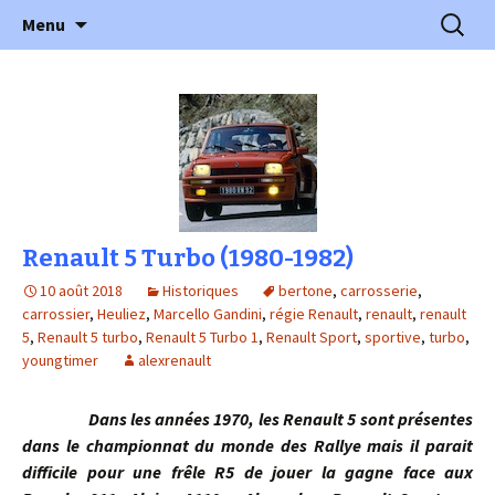
l'automobile ancienne : articles, historiques
Aller
Recherc
l'Automobile Ancienne
Menu
au
…
contenu
Renault 5 Turbo (1980-1982)
10 août 2018
Historiques
bertone
,
carrosserie
,
carrossier
,
Heuliez
,
Marcello Gandini
,
régie Renault
,
renault
,
renault
5
,
Renault 5 turbo
,
Renault 5 Turbo 1
,
Renault Sport
,
sportive
,
turbo
,
youngtimer
alexrenault
Dans les années 1970, les Renault 5 sont présentes
dans le championnat du monde des Rallye mais il parait
difficile pour une frêle R5 de jouer la gagne face aux