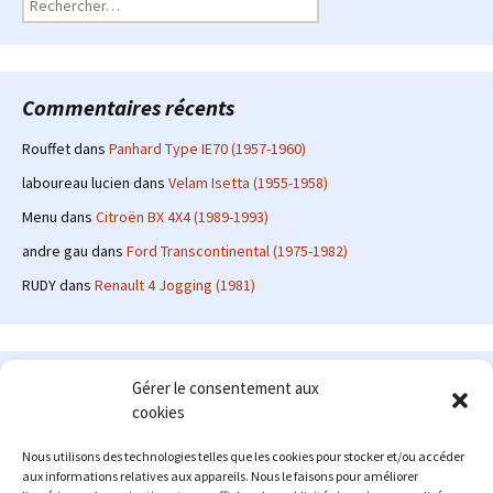
Commentaires récents
Rouffet
dans
Panhard Type IE70 (1957-1960)
laboureau lucien
dans
Velam Isetta (1955-1958)
Menu
dans
Citroën BX 4X4 (1989-1993)
andre gau
dans
Ford Transcontinental (1975-1982)
RUDY
dans
Renault 4 Jogging (1981)
Le site en quelques mots
Gérer le consentement aux
cookies
Alexrenault
: passionné d'automobile ancienne depuis de
nombreuses années, j'ai commencé à partager ma passion sur
Nous utilisons des technologies telles que les cookies pour stocker et/ou accéder
internet à partir de 2009 au travers d'un blog qui a connu un relatif
aux informations relatives aux appareils. Nous le faisons pour améliorer
succès. Fin 2013, je décide de prendre mon autonomie et me lancer