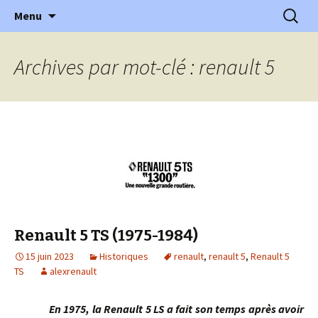
l'automobile ancienne : articles, historiques
Aller
Recherc
l'Automobile Ancienne
Menu
au
…
contenu
Archives par mot-clé : renault 5
Renault 5 TS (1975-1984)
15 juin 2023
Historiques
renault
,
renault 5
,
Renault 5
TS
alexrenault
En 1975, la Renault 5 LS a fait son temps après avoir