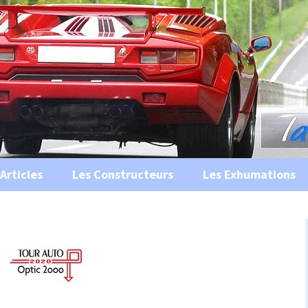
s, historiques …
ile Ancienne
Articles
Les Constructeurs
Les Exhumations
 curiosités
 évènements
 musées