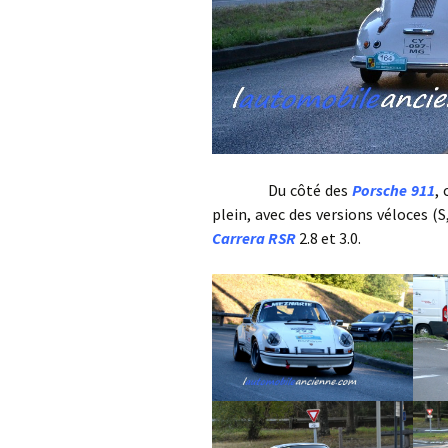
Du côté des
Porsche 911
,
plein, avec des versions véloces (
Carrera RSR
2.8 et 3.0.