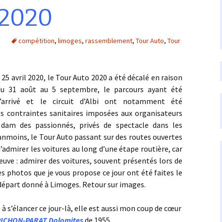
 2020
s
compétition
,
limoges
,
rassemblement
,
Tour Auto
,
Tour
vril 2020, le Tour Auto 2020 a été décalé en raison
du 31 août au 5 septembre, le parcours ayant été
’arrivé et le circuit d’Albi ont notamment été
 contraintes sanitaires imposées aux organisateurs
 dam des passionnés, privés de spectacle dans les
Néanmoins, le Tour Auto passant sur des routes ouvertes
d’admirer les voitures au long d’une étape routière, car
reuve : admirer des voitures, souvent présentés lors de
es photos que je vous propose ce jour ont été faites le
 départ donné à Limoges.
Retour sur images.
s’élancer ce jour-là, elle est aussi mon coup de cœur
ICHON-PARAT Dolomites
de 1955.