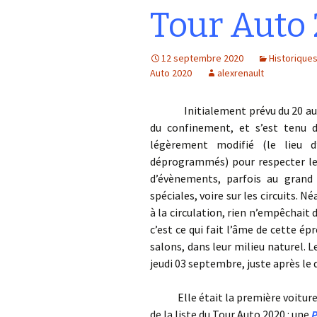
Tour Auto
12 septembre 2020
Historique
Auto 2020
alexrenault
Initialement prévu du 20 au 25 a
du confinement, et s’est tenu 
légèrement modifié (le lieu d
déprogrammés) pour respecter les
d’évènements, parfois au grand
spéciales, voire sur les circuits. 
à la circulation, rien n’empêchait 
c’est ce qui fait l’âme de cette ép
salons, dans leur milieu naturel. L
jeudi 03 septembre, juste après le
Elle était la première voiture à 
de la liste du Tour Auto 2020 : une
P