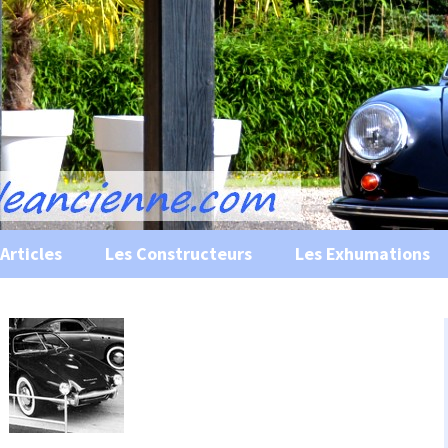
s, historiques …
ile Ancienne
Articles
Les Constructeurs
Les Exhumations
 curiosités
 évènements
 musées