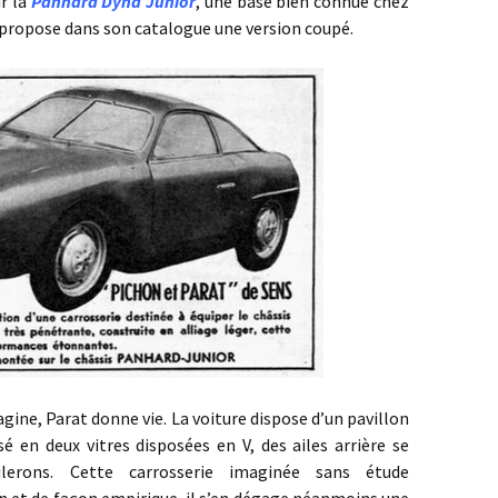
r la
Panhard Dyna Junior
, une base bien connue chez
 propose dans son catalogue une version coupé.
 Parat donne vie. La voiture dispose d’un pavillon
é en deux vitres disposées en V, des ailes arrière se
lerons. Cette carrosserie imaginée sans étude
n et de façon empirique, il s’en dégage néanmoins une