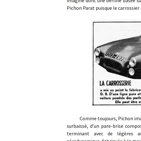
imagine donc une berline basée su
Pichon Parat puisque le carrossier
Comme toujours, Pichon imagine,
surbaissé, d’un pare-brise compos
terminant avec de légères ai
aérodynamique, fabriquée à la mai