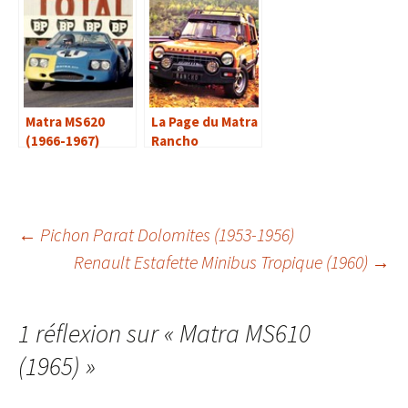
Matra MS620
La Page du Matra
(1966-1967)
Rancho
Navigation
←
Pichon Parat Dolomites (1953-1956)
Renault Estafette Minibus Tropique (1960)
→
des
1 réflexion sur «
Matra MS610
articles
(1965)
»