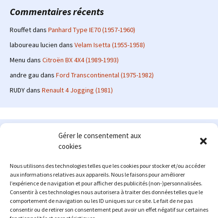
Commentaires récents
Rouffet
dans
Panhard Type IE70 (1957-1960)
laboureau lucien
dans
Velam Isetta (1955-1958)
Menu
dans
Citroën BX 4X4 (1989-1993)
andre gau
dans
Ford Transcontinental (1975-1982)
RUDY
dans
Renault 4 Jogging (1981)
Le site en quelques mots
Gérer le consentement aux
cookies
Alexrenault
: passionné d'automobile ancienne depuis de
nombreuses années, j'ai commencé à partager ma passion sur
Nous utilisons des technologies telles que les cookies pour stocker et/ou accéder
internet à partir de 2009 au travers d'un blog qui a connu un relatif
aux informations relatives aux appareils. Nous le faisons pour améliorer
succès. Fin 2013, je décide de prendre mon autonomie et me lancer
l’expérience de navigation et pour afficher des publicités (non-)personnalisées.
avec mon propre site : l'Automobile Ancienne.
Consentir à ces technologies nous autorisera à traiter des données telles que le
comportement de navigation ou les ID uniques sur ce site. Le fait de ne pas
Me contacter : alex(at)lautomobileancienne.com
consentir ou de retirer son consentement peut avoir un effet négatif sur certaines