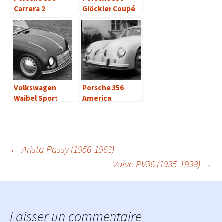
Carrera 2
Glöckler Coupé
Cabriolet – 1962
(1954)
Volkswagen
Porsche 356
Waibel Sport
America
Cabriolet (1948)
Roadster (1952-
1953)
Navigation
←
Arista Passy (1956-1963)
Volvo PV36 (1935-1938)
→
des
articles
Laisser un commentaire