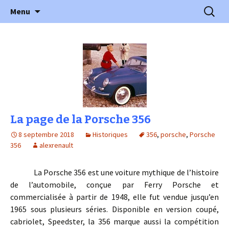
l'automobile ancienne : articles, historiques
Aller
Recherc
l'Automobile Ancienne
Menu
au
…
contenu
La page de la Porsche 356
8 septembre 2018
Historiques
356
,
porsche
,
Porsche
356
alexrenault
La Porsche 356 est une voiture mythique de l’histoire
de l’automobile, conçue par Ferry Porsche et
commercialisée à partir de 1948, elle fut vendue jusqu’en
1965 sous plusieurs séries. Disponible en version coupé,
cabriolet, Speedster, la 356 marque aussi la compétition