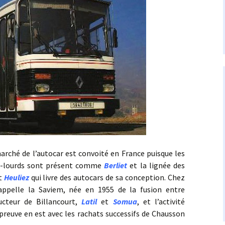
é de l’autocar est convoité en France puisque les
ds-lourds sont présent comme
Berliet
et la lignée des
nt
Heuliez
qui livre des autocars de sa conception. Chez
s’appelle la Saviem, née en 1955 de la fusion entre
ructeur de Billancourt,
Latil
et
Somua
, et l’activité
 preuve en est avec les rachats successifs de Chausson