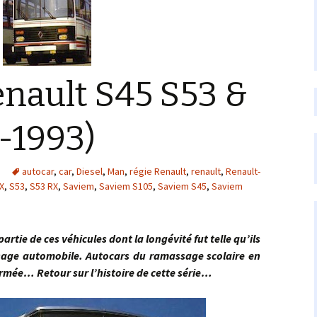
nault S45 S53 &
-1993)
autocar
,
car
,
Diesel
,
Man
,
régie Renault
,
renault
,
Renault-
X
,
S53
,
S53 RX
,
Saviem
,
Saviem S105
,
Saviem S45
,
Saviem
 de ces véhicules dont la longévité fut telle qu’ils
sage automobile. Autocars du ramassage scolaire en
armée… Retour sur l’histoire de cette série…