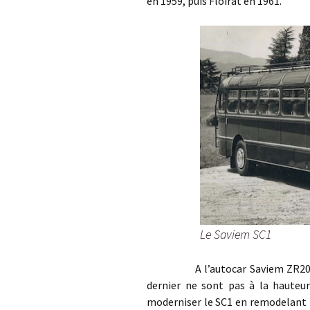
en 1959, puis Floirat en 1961.
Le Saviem SC1
A l’autocar Saviem ZR20 succè
dernier ne sont pas à la hauteu
moderniser le SC1 en remodelant le