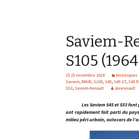
Saviem-Re
S105 (1964
25 novembre 2018
Historiques
Saviem
,
RNUR
,
S105
,
S45
,
S45 GT
,
S45 R
S53
,
Saviem-Renault
alexrenault
Les Saviem S45 et S53 font partie
ont rapidement fait parti du pay
milieu péri-urbain, autocars de l’