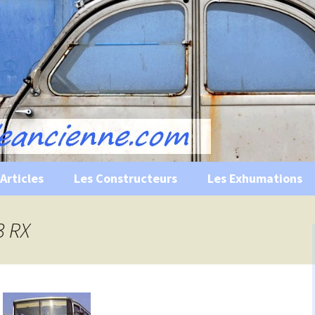
s, historiques …
ile Ancienne
Articles
Les Constructeurs
Les Exhumations
 curiosités
3 RX
 évènements
 musées