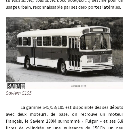
(
si vous suivez, vous savez donc pourquoi…
) destiné pour un
usage urbain, reconnaissable par ses deux portes latérales.
Saviem S105
La gamme S45/53/105 est disponible dès ses débuts
avec deux moteurs, de base, on retrouve un moteur
français, le Saviem 130M surnommé « Fulgur » et ses 6,8
litres de cylindrée et une puissance de 150Ch, un peu