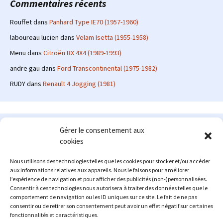
Commentaires récents
Rouffet
dans
Panhard Type IE70 (1957-1960)
laboureau lucien
dans
Velam Isetta (1955-1958)
Menu
dans
Citroën BX 4X4 (1989-1993)
andre gau
dans
Ford Transcontinental (1975-1982)
RUDY
dans
Renault 4 Jogging (1981)
Le site en quelques mots
Gérer le consentement aux
cookies
Alexrenault
: passionné d'automobile ancienne depuis de
nombreuses années, j'ai commencé à partager ma passion sur
Nous utilisons des technologies telles que les cookies pour stocker et/ou accéder
internet à partir de 2009 au travers d'un blog qui a connu un relatif
aux informations relatives aux appareils. Nous le faisons pour améliorer
succès. Fin 2013, je décide de prendre mon autonomie et me lancer
l’expérience de navigation et pour afficher des publicités (non-)personnalisées.
avec mon propre site : l'Automobile Ancienne.
Consentir à ces technologies nous autorisera à traiter des données telles que le
comportement de navigation ou les ID uniques sur ce site. Le fait de ne pas
Me contacter : alex(at)lautomobileancienne.com
consentir ou de retirer son consentement peut avoir un effet négatif sur certaines
fonctionnalités et caractéristiques.