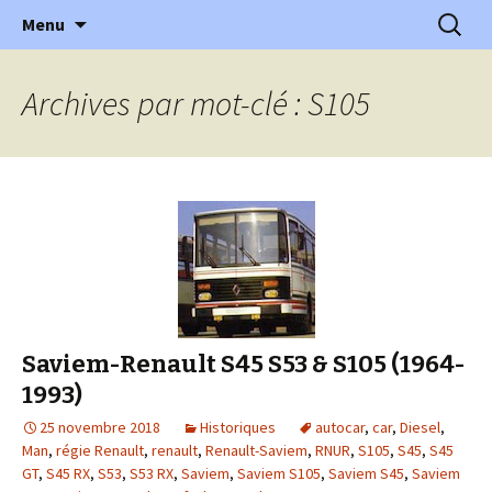
l'automobile ancienne : articles, historiques
Aller
Recherc
l'Automobile Ancienne
Menu
au
…
contenu
Archives par mot-clé : S105
Saviem-Renault S45 S53 & S105 (1964-
1993)
25 novembre 2018
Historiques
autocar
,
car
,
Diesel
,
Man
,
régie Renault
,
renault
,
Renault-Saviem
,
RNUR
,
S105
,
S45
,
S45
GT
,
S45 RX
,
S53
,
S53 RX
,
Saviem
,
Saviem S105
,
Saviem S45
,
Saviem