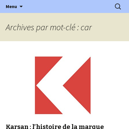
l'automobile ancienne : articles, historiques
Aller
Recherc
l'Automobile Ancienne
Menu
au
…
contenu
Archives par mot-clé : car
Karsan : l’histoire de la marque