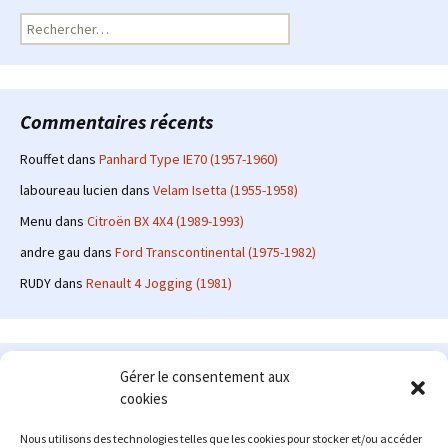
Rechercher :
Commentaires récents
Rouffet
dans
Panhard Type IE70 (1957-1960)
laboureau lucien
dans
Velam Isetta (1955-1958)
Menu
dans
Citroën BX 4X4 (1989-1993)
andre gau
dans
Ford Transcontinental (1975-1982)
RUDY
dans
Renault 4 Jogging (1981)
Le site en quelques mots
Gérer le consentement aux
cookies
Alexrenault
: passionné d'automobile ancienne depuis de
nombreuses années, j'ai commencé à partager ma passion sur
Nous utilisons des technologies telles que les cookies pour stocker et/ou accéder