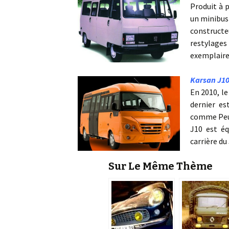
Produit à p
un minibus
constructe
restylage
exemplaire
Karsan J1
En 2010, le
dernier es
comme Peug
J10 est é
carrière du
Sur Le Même Thème