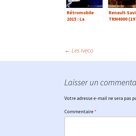
Rétromobile
Renault-Sav
2015 : La
TRM4000 (19
collection
1989)
Baillon
Navigation
←
Les Iveco
des
Laisser un commenta
articles
Votre adresse e-mail ne sera pas p
Commentaire
*