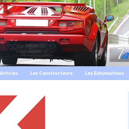
s, historiques …
ile Ancienne
Articles
Les Constructeurs
Les Exhumations
 curiosités
 évènements
 musées