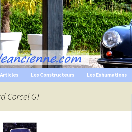
s, historiques …
ile Ancienne
Articles
Les Constructeurs
Les Exhumations
 curiosités
rd Corcel GT
 évènements
 musées