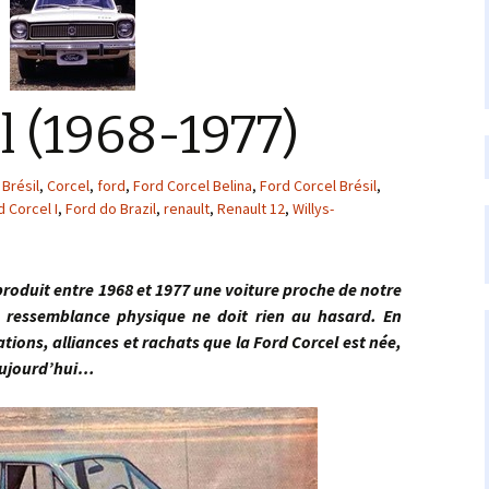
l (1968-1977)
Brésil
,
Corcel
,
ford
,
Ford Corcel Belina
,
Ford Corcel Brésil
,
d Corcel I
,
Ford do Brazil
,
renault
,
Renault 12
,
Willys-
uit entre 1968 et 1977 une voiture proche de notre
a ressemblance physique ne doit rien au hasard. En
rations, alliances et rachats que la Ford Corcel est née,
 aujourd’hui…