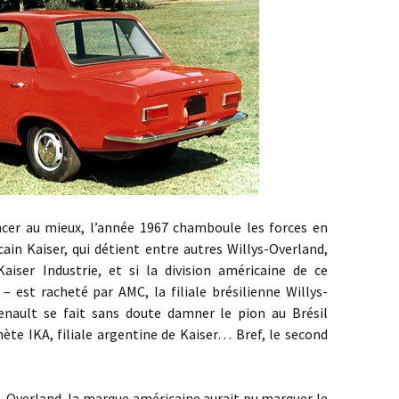
 mieux, l’année 1967 chamboule les forces en
ain Kaiser, qui détient entre autres Willys-Overland,
iser Industrie, et si la division américaine de ce
 est racheté par AMC, la filiale brésilienne Willys-
enault se fait sans doute damner le pion au Brésil
hète IKA, filiale argentine de Kaiser… Bref, le second
erland, la marque américaine aurait pu marquer le