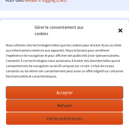
RUDY
dans
Renault 4 Jogging (1981)
Le site en quelques mots
Gérer le consentement aux
cookies
Alexrenault
: passionné d'automobile ancienne depuis de
nombreuses années, j'ai commencé à partager ma passion sur
Nous utilisons des technologies telles que les cookies pour stocker et/ou accéder
internet à partir de 2009 au travers d'un blog qui a connu un relatif
aux informations relatives aux appareils. Nous le faisons pour améliorer
succès. Fin 2013, je décide de prendre mon autonomie et me lancer
l’expérience de navigation et pour afficher des publicités (non-)personnalisées.
avec mon propre site : l'Automobile Ancienne.
Consentir à ces technologies nous autorisera à traiter des données telles que le
comportement de navigation ou les ID uniques sur ce site. Le fait de ne pas
Me contacter : alex(at)lautomobileancienne.com
consentir ou de retirer son consentement peut avoir un effet négatif sur certaines
fonctionnalités et caractéristiques.
Accepter
Refuser
Voir les préférences
Fièrement propulsé par WordPress