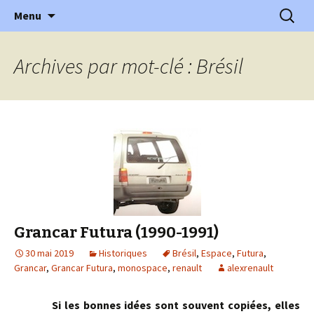
l'automobile ancienne : articles, historiques
Aller
Recherc
l'Automobile Ancienne
Menu
au
…
contenu
Archives par mot-clé : Brésil
Grancar Futura (1990-1991)
30 mai 2019
Historiques
Brésil
,
Espace
,
Futura
,
Grancar
,
Grancar Futura
,
monospace
,
renault
alexrenault
Si les bonnes idées sont souvent copiées, elles