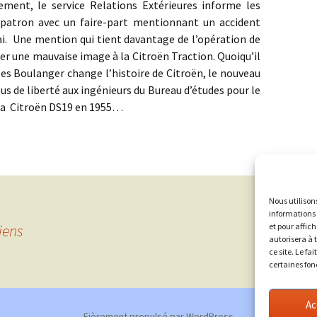
e service Relations Extérieures informe les
 patron avec un faire-part mentionnant un accident
sai. Une mention qui tient davantage de l’opération de
er une mauvaise image à la Citroën Traction. Quoiqu’il
ules Boulanger change l’histoire de Citroën, le nouveau
us de liberté aux ingénieurs du Bureau d’études pour le
 la Citroën DS19 en 1955…
Nous utilison
informations 
iens
et pour affic
autorisera à 
ce site. Le fa
certaines fon
Ac
Fièrement propulsé par WordPress