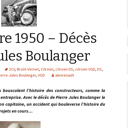
re 1950 – Décès
Jules Boulanger
2CV
,
Broût-Vernet
,
Citroën
,
citroen DS
,
citroën VGD
,
DS
,
ierre-Jules Boulanger
,
VGD
alexrenault
lent l’histoire des constructeurs, comme la
entreprise. Avec le décès de Pierre Jules Boulanger le
n capitaine, un accident qui bouleverse l’histoire du
projets en cours…