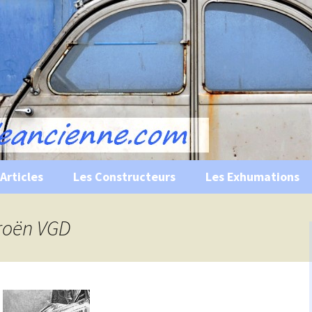
s, historiques …
ile Ancienne
Articles
Les Constructeurs
Les Exhumations
 curiosités
troën VGD
 évènements
 musées