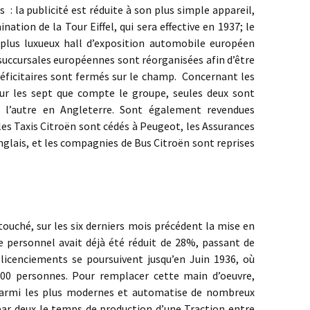
 : la publicité est réduite à son plus simple appareil,
ination de la Tour Eiffel, qui sera effective en 1937; le
 plus luxueux hall d’exposition automobile européen
succursales européennes sont réorganisées afin d’être
 déficitaires sont fermés sur le champ. Concernant les
ur les sept que compte le groupe, seules deux sont
, l’autre en Angleterre. Sont également revendues
 : les Taxis Citroën sont cédés à Peugeot, les Assurances
nglais, et les compagnies de Bus Citroën sont reprises
hé, sur les six derniers mois précédent la mise en
 le personnel avait déjà été réduit de 28%, passant de
s licenciements se poursuivent jusqu’en Juin 1936, où
00 personnes. Pour remplacer cette main d’oeuvre,
parmi les plus modernes et automatise de nombreux
par deux le temps de production d’une Traction entre