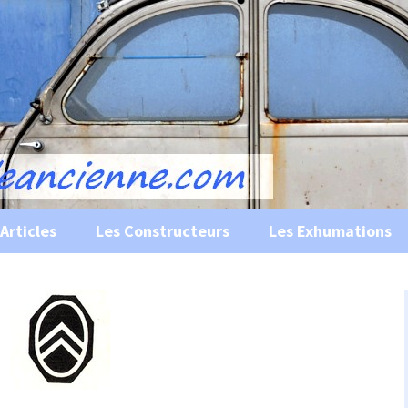
s, historiques …
ile Ancienne
Articles
Les Constructeurs
Les Exhumations
 curiosités
 évènements
 musées