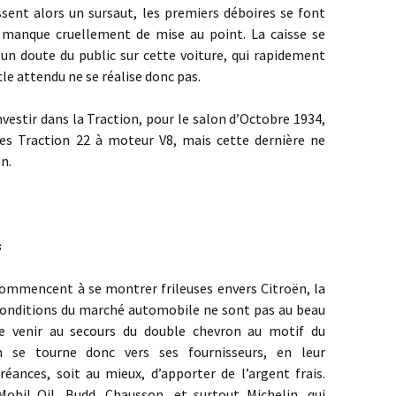
ors un sursaut, les premiers déboires se font
 manque cruellement de mise au point. La caisse se
t un doute du public sur cette voiture, qui rapidement
cle attendu ne se réalise donc pas.
r dans la Traction, pour le salon d’Octobre 1934,
les Traction 22 à moteur V8, mais cette dernière ne
n.
s
ncent à se montrer frileuses envers Citroën, la
 conditions du marché automobile ne sont pas au beau
te venir au secours du double chevron au motif du
n se tourne donc vers ses fournisseurs, en leur
éances, soit au mieux, d’apporter de l’argent frais.
Mobil Oil, Budd, Chausson, et surtout Michelin, qui