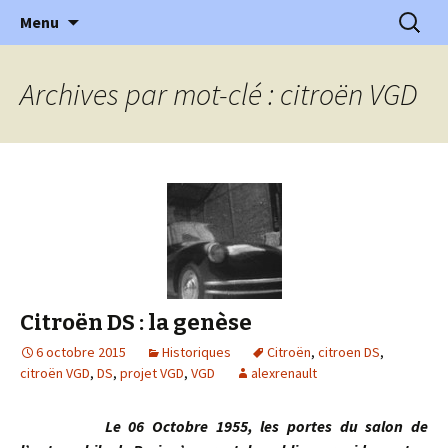
l'automobile ancienne : articles, historiques
Aller
Recherc
l'Automobile Ancienne
Menu
au
…
contenu
Archives par mot-clé : citroën VGD
Citroën DS : la genèse
6 octobre 2015
Historiques
Citroën
,
citroen DS
,
citroën VGD
,
DS
,
projet VGD
,
VGD
alexrenault
Le 06 Octobre 1955, les portes du salon de