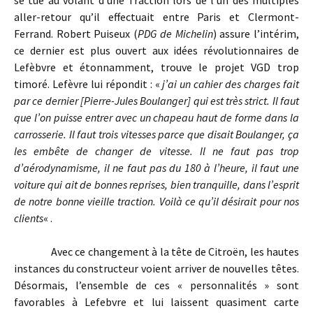
se tue au volant d’une Traction lors de l’un des multiples
aller-retour qu’il effectuait entre Paris et Clermont-
Ferrand. Robert Puiseux (
PDG de Michelin
) assure l’intérim,
ce dernier est plus ouvert aux idées révolutionnaires de
Lefèbvre et étonnamment, trouve le projet VGD trop
timoré. Lefèvre lui répondit : «
j’ai un cahier des charges fait
par ce dernier [Pierre-Jules Boulanger] qui est très strict. Il faut
que l’on puisse entrer avec un chapeau haut de forme dans la
carrosserie. Il faut trois vitesses parce que disait Boulanger, ça
les embête de changer de vitesse. Il ne faut pas trop
d’aérodynamisme, il ne faut pas du 180 à l’heure, il faut une
voiture qui ait de bonnes reprises, bien tranquille, dans l’esprit
de notre bonne vieille traction. Voilà ce qu’il désirait pour nos
clients
« .
Avec ce changement à la tête de Citroën, les hautes
instances du constructeur voient arriver de nouvelles têtes.
Désormais, l’ensemble de ces « personnalités » sont
favorables à Lefebvre et lui laissent quasiment carte