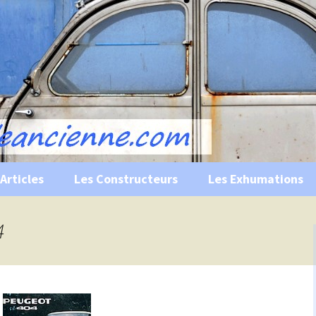
s, historiques …
ile Ancienne
Articles
Les Constructeurs
Les Exhumations
 curiosités
4
 évènements
 musées