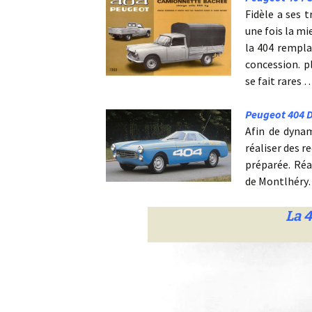
Fidèle a ses t
une fois la mi
la 404 rempla
concession. p
se fait rares
Peugeot 404 D
Afin de dynam
réaliser des 
préparée. Réa
de Montlhér
La 