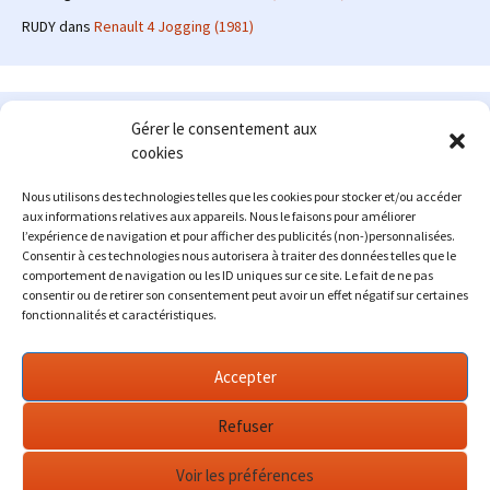
RUDY
dans
Renault 4 Jogging (1981)
Le site en quelques mots
Gérer le consentement aux
cookies
Alexrenault
: passionné d'automobile ancienne depuis de
nombreuses années, j'ai commencé à partager ma passion sur
Nous utilisons des technologies telles que les cookies pour stocker et/ou accéder
internet à partir de 2009 au travers d'un blog qui a connu un relatif
aux informations relatives aux appareils. Nous le faisons pour améliorer
succès. Fin 2013, je décide de prendre mon autonomie et me lancer
l’expérience de navigation et pour afficher des publicités (non-)personnalisées.
avec mon propre site : l'Automobile Ancienne.
Consentir à ces technologies nous autorisera à traiter des données telles que le
comportement de navigation ou les ID uniques sur ce site. Le fait de ne pas
Me contacter : alex(at)lautomobileancienne.com
consentir ou de retirer son consentement peut avoir un effet négatif sur certaines
fonctionnalités et caractéristiques.
Accepter
Refuser
Voir les préférences
Fièrement propulsé par WordPress