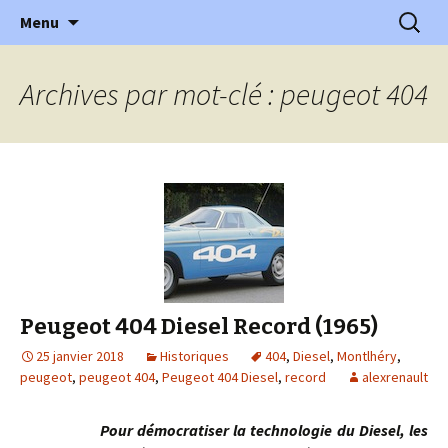
l'automobile ancienne : articles, historiques
Aller
Recherc
l'Automobile Ancienne
Menu
au
…
contenu
Archives par mot-clé : peugeot 404
Peugeot 404 Diesel Record (1965)
25 janvier 2018
Historiques
404
,
Diesel
,
Montlhéry
,
peugeot
,
peugeot 404
,
Peugeot 404 Diesel
,
record
alexrenault
Pour démocratiser la technologie du Diesel, les