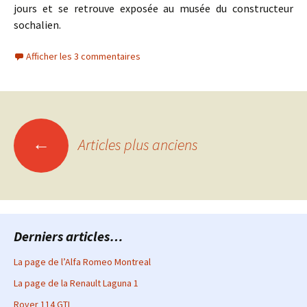
jours et se retrouve exposée au musée du constructeur
sochalien.
Afficher les 3 commentaires
Navigation
←
Articles plus anciens
des
articles
Derniers articles…
La page de l’Alfa Romeo Montreal
La page de la Renault Laguna 1
Rover 114 GTI