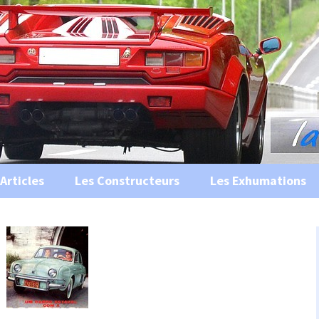
s, historiques …
ile Ancienne
Articles
Les Constructeurs
Les Exhumations
 curiosités
 évènements
 musées