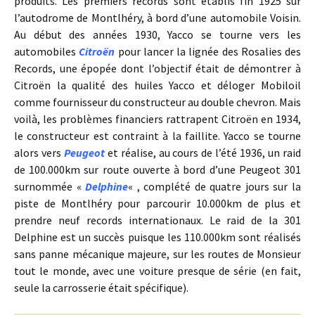
produits. Les premiers records sont établis fin 1925 sur
l’autodrome de Montlhéry, à bord d’une automobile Voisin.
Au début des années 1930, Yacco se tourne vers les
automobiles
Citroën
pour lancer la lignée des Rosalies des
Records, une épopée dont l’objectif était de démontrer à
Citroën la qualité des huiles Yacco et déloger Mobiloil
comme fournisseur du constructeur au double chevron. Mais
voilà, les problèmes financiers rattrapent Citroën en 1934,
le constructeur est contraint à la faillite. Yacco se tourne
alors vers
Peugeot
et réalise, au cours de l’été 1936, un raid
de 100.000km sur route ouverte à bord d’une Peugeot 301
surnommée «
Delphine
« , complété de quatre jours sur la
piste de Montlhéry pour parcourir 10.000km de plus et
prendre neuf records internationaux. Le raid de la 301
Delphine est un succès puisque les 110.000km sont réalisés
sans panne mécanique majeure, sur les routes de Monsieur
tout le monde, avec une voiture presque de série (en fait,
seule la carrosserie était spécifique).