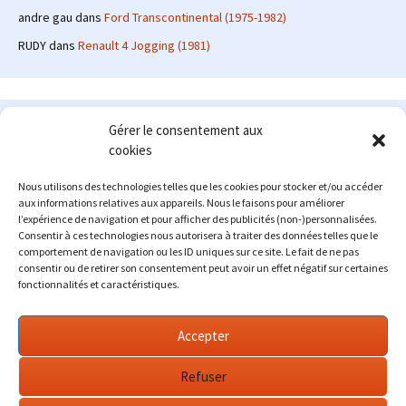
andre gau
dans
Ford Transcontinental (1975-1982)
RUDY
dans
Renault 4 Jogging (1981)
Le site en quelques mots
Gérer le consentement aux
cookies
Alexrenault
: passionné d'automobile ancienne depuis de
nombreuses années, j'ai commencé à partager ma passion sur
Nous utilisons des technologies telles que les cookies pour stocker et/ou accéder
internet à partir de 2009 au travers d'un blog qui a connu un relatif
aux informations relatives aux appareils. Nous le faisons pour améliorer
succès. Fin 2013, je décide de prendre mon autonomie et me lancer
l’expérience de navigation et pour afficher des publicités (non-)personnalisées.
avec mon propre site : l'Automobile Ancienne.
Consentir à ces technologies nous autorisera à traiter des données telles que le
comportement de navigation ou les ID uniques sur ce site. Le fait de ne pas
Me contacter : alex(at)lautomobileancienne.com
consentir ou de retirer son consentement peut avoir un effet négatif sur certaines
fonctionnalités et caractéristiques.
Accepter
Refuser