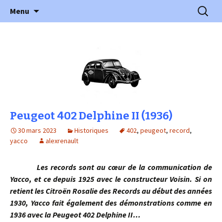
l'automobile ancienne : articles, historiques
Aller
Recherc
l'Automobile Ancienne
Menu
au
…
contenu
Peugeot 402 Delphine II (1936)
30 mars 2023
Historiques
402
,
peugeot
,
record
,
yacco
alexrenault
Les records sont au cœur de la communication de
Yacco, et ce depuis 1925 avec le constructeur Voisin. Si on
retient les Citroën Rosalie des Records au début des années
1930, Yacco fait également des démonstrations comme en
1936 avec la Peugeot 402 Delphine II…