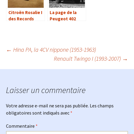
Citroën Rosalie I
La page de la
des Records
Peugeot 402
(1931)
Navigation
←
Hina PA, la 4CV nippone (1953-1963)
Renault Twingo I (1993-2007)
→
des
articles
Laisser un commentaire
Votre adresse e-mail ne sera pas publiée.
Les champs
obligatoires sont indiqués avec
*
Commentaire
*