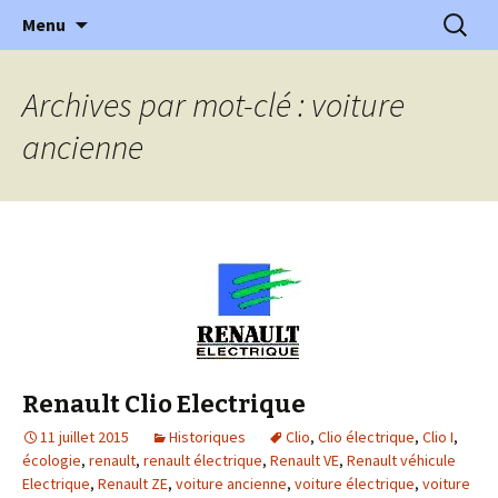
l'automobile ancienne : articles, historiques
Aller
Recherc
l'Automobile Ancienne
Menu
au
…
contenu
Archives par mot-clé : voiture
ancienne
Renault Clio Electrique
11 juillet 2015
Historiques
Clio
,
Clio électrique
,
Clio I
,
écologie
,
renault
,
renault électrique
,
Renault VE
,
Renault véhicule
Electrique
,
Renault ZE
,
voiture ancienne
,
voiture électrique
,
voiture