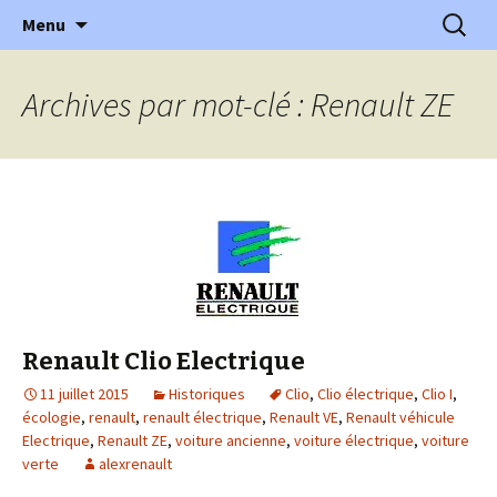
l'automobile ancienne : articles, historiques
Aller
Recherc
l'Automobile Ancienne
Menu
au
…
contenu
Archives par mot-clé : Renault ZE
Renault Clio Electrique
11 juillet 2015
Historiques
Clio
,
Clio électrique
,
Clio I
,
écologie
,
renault
,
renault électrique
,
Renault VE
,
Renault véhicule
Electrique
,
Renault ZE
,
voiture ancienne
,
voiture électrique
,
voiture
verte
alexrenault