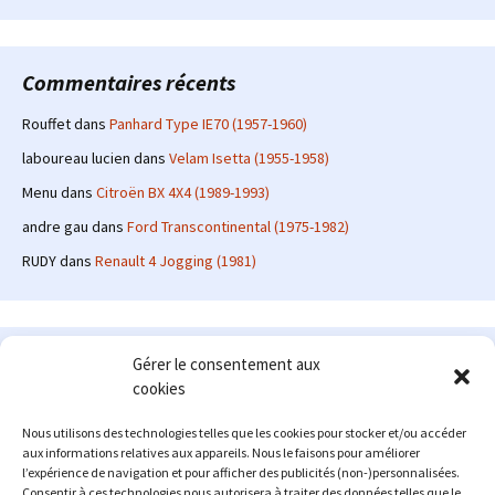
Commentaires récents
Rouffet
dans
Panhard Type IE70 (1957-1960)
laboureau lucien
dans
Velam Isetta (1955-1958)
Menu
dans
Citroën BX 4X4 (1989-1993)
andre gau
dans
Ford Transcontinental (1975-1982)
RUDY
dans
Renault 4 Jogging (1981)
Le site en quelques mots
Gérer le consentement aux
cookies
Alexrenault
: passionné d'automobile ancienne depuis de
nombreuses années, j'ai commencé à partager ma passion sur
Nous utilisons des technologies telles que les cookies pour stocker et/ou accéder
internet à partir de 2009 au travers d'un blog qui a connu un relatif
aux informations relatives aux appareils. Nous le faisons pour améliorer
succès. Fin 2013, je décide de prendre mon autonomie et me lancer
l’expérience de navigation et pour afficher des publicités (non-)personnalisées.
avec mon propre site : l'Automobile Ancienne.
Consentir à ces technologies nous autorisera à traiter des données telles que le