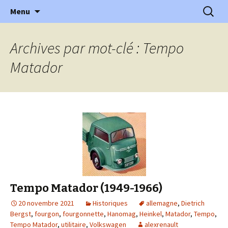
l'automobile ancienne : articles, historiques
Aller
Recherc
l'Automobile Ancienne
Menu
au
…
contenu
Archives par mot-clé : Tempo
Matador
Tempo Matador (1949-1966)
20 novembre 2021
Historiques
allemagne
,
Dietrich
Bergst
,
fourgon
,
fourgonnette
,
Hanomag
,
Heinkel
,
Matador
,
Tempo
,
Tempo Matador
,
utilitaire
,
Volkswagen
alexrenault