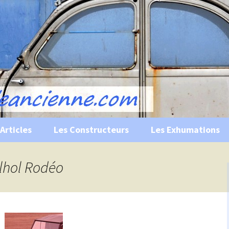
s, historiques …
ile Ancienne
Articles
Les Constructeurs
Les Exhumations
 curiosités
ilhol Rodéo
 évènements
 musées