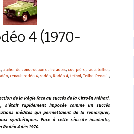
déo 4 (1970-
L
,
atelier de construction du livradois
,
courpière
,
raoul teilhol
,
rodéo
,
renault rodéo 4
,
rodéo
,
Rodéo 4
,
teilhol
,
Teilhol Renault
,
n de la Régie face au succès de la Citroën Méhari.
68, s’était rapidement imposée comme un succès
utions inédites qui permettaient de la remarquer,
ux synthétiques. Face à cette réussite insolente,
la Rodéo 4 dès 1970.