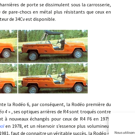
harnières de porte se dissimulent sous la carrosserie,
e de pare-chocs en métal plus résistants que ceux en
teur de 34Cv est disponible.
 Rodéo 6, par conséquent, la Rodéo première du
éo 4
» , ses optiques arrières de R4 sont troqués contre
sont à nouveaux échangés pour ceux de R4 F6 en 1979.
hol
en 1978, et un réservoir s’essence plus volumineux
Nous utilison
1981, faut de connaitre un véritable succès, la Rodéo 4,