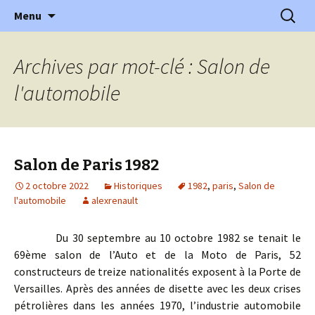
l'automobile ancienne : articles, historiques
Aller
Recherc
l'Automobile Ancienne
Menu
au
…
contenu
Archives par mot-clé : Salon de
l'automobile
Salon de Paris 1982
2 octobre 2022
Historiques
1982
,
paris
,
Salon de
l'automobile
alexrenault
Du 30 septembre au 10 octobre 1982 se tenait le
69ème salon de l’Auto et de la Moto de Paris, 52
constructeurs de treize nationalités exposent à la Porte de
Versailles. Après des années de disette avec les deux crises
pétrolières dans les années 1970, l’industrie automobile