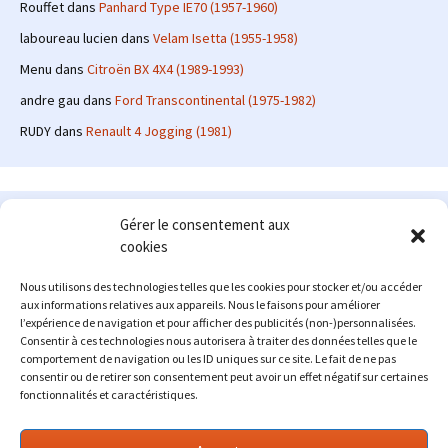
Rouffet
dans
Panhard Type IE70 (1957-1960)
laboureau lucien
dans
Velam Isetta (1955-1958)
Menu
dans
Citroën BX 4X4 (1989-1993)
andre gau
dans
Ford Transcontinental (1975-1982)
RUDY
dans
Renault 4 Jogging (1981)
Le site en quelques mots
Gérer le consentement aux
cookies
Alexrenault
: passionné d'automobile ancienne depuis de
nombreuses années, j'ai commencé à partager ma passion sur
Nous utilisons des technologies telles que les cookies pour stocker et/ou accéder
internet à partir de 2009 au travers d'un blog qui a connu un relatif
aux informations relatives aux appareils. Nous le faisons pour améliorer
succès. Fin 2013, je décide de prendre mon autonomie et me lancer
l’expérience de navigation et pour afficher des publicités (non-)personnalisées.
avec mon propre site : l'Automobile Ancienne.
Consentir à ces technologies nous autorisera à traiter des données telles que le
comportement de navigation ou les ID uniques sur ce site. Le fait de ne pas
Me contacter : alex(at)lautomobileancienne.com
consentir ou de retirer son consentement peut avoir un effet négatif sur certaines
fonctionnalités et caractéristiques.