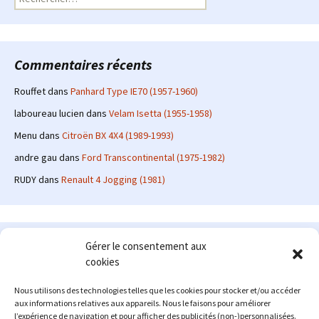
Commentaires récents
Rouffet
dans
Panhard Type IE70 (1957-1960)
laboureau lucien
dans
Velam Isetta (1955-1958)
Menu
dans
Citroën BX 4X4 (1989-1993)
andre gau
dans
Ford Transcontinental (1975-1982)
RUDY
dans
Renault 4 Jogging (1981)
Le site en quelques mots
Gérer le consentement aux
cookies
Alexrenault
: passionné d'automobile ancienne depuis de
nombreuses années, j'ai commencé à partager ma passion sur
Nous utilisons des technologies telles que les cookies pour stocker et/ou accéder
internet à partir de 2009 au travers d'un blog qui a connu un relatif
aux informations relatives aux appareils. Nous le faisons pour améliorer
succès. Fin 2013, je décide de prendre mon autonomie et me lancer
l’expérience de navigation et pour afficher des publicités (non-)personnalisées.