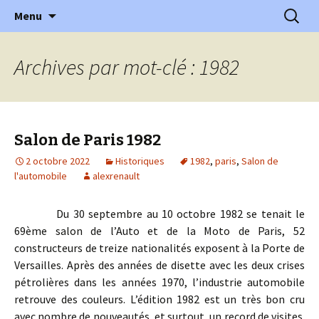
l'automobile ancienne : articles, historiques
Aller
Recherc
l'Automobile Ancienne
Menu
au
…
contenu
Archives par mot-clé : 1982
Salon de Paris 1982
2 octobre 2022
Historiques
1982
,
paris
,
Salon de
l'automobile
alexrenault
Du 30 septembre au 10 octobre 1982 se tenait le
69ème salon de l’Auto et de la Moto de Paris, 52
constructeurs de treize nationalités exposent à la Porte de
Versailles. Après des années de disette avec les deux crises
pétrolières dans les années 1970, l’industrie automobile
retrouve des couleurs. L’édition 1982 est un très bon cru
avec nombre de nouveautés, et surtout, un record de visites.