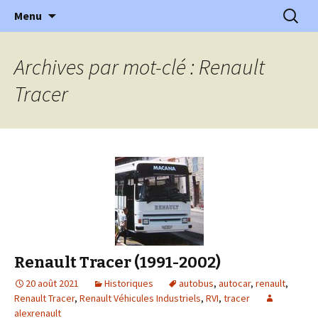
l'automobile ancienne : articles, historiques
Aller
Recherc
l'Automobile Ancienne
Menu
au
…
contenu
Archives par mot-clé : Renault
Tracer
Renault Tracer (1991-2002)
20 août 2021
Historiques
autobus
,
autocar
,
renault
,
Renault Tracer
,
Renault Véhicules Industriels
,
RVI
,
tracer
alexrenault