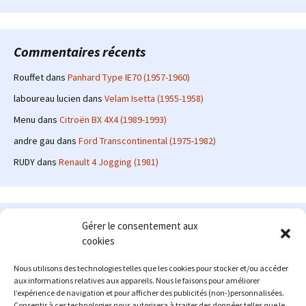
Commentaires récents
Rouffet
dans
Panhard Type IE70 (1957-1960)
laboureau lucien
dans
Velam Isetta (1955-1958)
Menu
dans
Citroën BX 4X4 (1989-1993)
andre gau
dans
Ford Transcontinental (1975-1982)
RUDY
dans
Renault 4 Jogging (1981)
Le site en quelques mots
Gérer le consentement aux
cookies
Alexrenault
: passionné d'automobile ancienne depuis de
nombreuses années, j'ai commencé à partager ma passion sur
Nous utilisons des technologies telles que les cookies pour stocker et/ou accéder
internet à partir de 2009 au travers d'un blog qui a connu un relatif
aux informations relatives aux appareils. Nous le faisons pour améliorer
succès. Fin 2013, je décide de prendre mon autonomie et me lancer
l’expérience de navigation et pour afficher des publicités (non-)personnalisées.
avec mon propre site : l'Automobile Ancienne.
Consentir à ces technologies nous autorisera à traiter des données telles que le