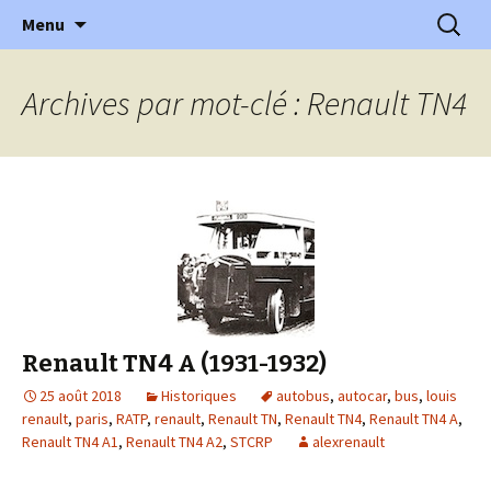
l'automobile ancienne : articles, historiques
Aller
Recherc
l'Automobile Ancienne
Menu
au
…
contenu
Archives par mot-clé : Renault TN4
Renault TN4 A (1931-1932)
25 août 2018
Historiques
autobus
,
autocar
,
bus
,
louis
renault
,
paris
,
RATP
,
renault
,
Renault TN
,
Renault TN4
,
Renault TN4 A
,
Renault TN4 A1
,
Renault TN4 A2
,
STCRP
alexrenault