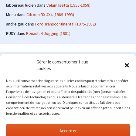
laboureau lucien
dans
Velam Isetta (1955-1958)
Menu
dans
Citroën BX 4X4 (1989-1993)
andre gau
dans
Ford Transcontinental (1975-1982)
RUDY
dans
Renault 4 Jogging (1981)
Le site en quelques mots
Gérer le consentement aux
cookies
Alexrenault
: passionné d'automobile ancienne depuis de
nombreuses années, j'ai commencé à partager ma passion sur
Nous utilisons des technologies telles que les cookies pour stocker et/ou accéder
internet à partir de 2009 au travers d'un blog qui a connu un relatif
aux informations relatives aux appareils. Nous le faisons pour améliorer
succès. Fin 2013, je décide de prendre mon autonomie et me lancer
l’expérience de navigation et pour afficher des publicités (non-)personnalisées.
avec mon propre site : l'Automobile Ancienne.
Consentir à ces technologies nous autorisera à traiter des données telles que le
comportement de navigation ou les ID uniques sur ce site. Le fait de ne pas
Me contacter : alex(at)lautomobileancienne.com
consentir ou de retirer son consentement peut avoir un effet négatif sur certaines
fonctionnalités et caractéristiques.
Accepter