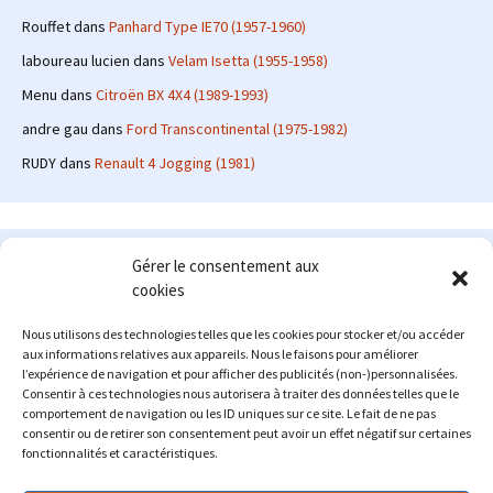
Rouffet
dans
Panhard Type IE70 (1957-1960)
laboureau lucien
dans
Velam Isetta (1955-1958)
Menu
dans
Citroën BX 4X4 (1989-1993)
andre gau
dans
Ford Transcontinental (1975-1982)
RUDY
dans
Renault 4 Jogging (1981)
Le site en quelques mots
Gérer le consentement aux
cookies
Alexrenault
: passionné d'automobile ancienne depuis de
nombreuses années, j'ai commencé à partager ma passion sur
Nous utilisons des technologies telles que les cookies pour stocker et/ou accéder
internet à partir de 2009 au travers d'un blog qui a connu un relatif
aux informations relatives aux appareils. Nous le faisons pour améliorer
succès. Fin 2013, je décide de prendre mon autonomie et me lancer
l’expérience de navigation et pour afficher des publicités (non-)personnalisées.
avec mon propre site : l'Automobile Ancienne.
Consentir à ces technologies nous autorisera à traiter des données telles que le
comportement de navigation ou les ID uniques sur ce site. Le fait de ne pas
Me contacter : alex(at)lautomobileancienne.com
consentir ou de retirer son consentement peut avoir un effet négatif sur certaines
fonctionnalités et caractéristiques.