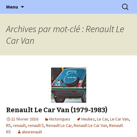
l'automobile ancienne : articles, historiques
Aller
Recherc
l'Automobile Ancienne
Menu
au
…
contenu
Archives par mot-clé : Renault Le
Car Van
Renault Le Car Van (1979-1983)
21 février 2016
Historiques
Heuliez
,
Le Car
,
Le Car Van
,
R5
,
renault
,
renault 5
,
Renault Le Car
,
Renault Le Car Van
,
Renault
R5
alexrenault