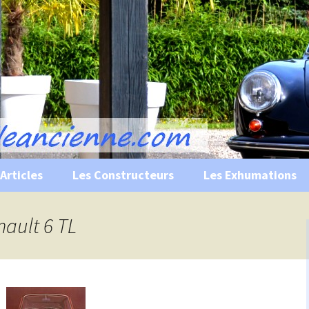
s, historiques …
ile Ancienne
Articles
Les Constructeurs
Les Exhumations
 curiosités
nault 6 TL
 évènements
 musées