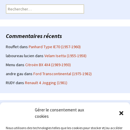
Rechercher :
Commentaires récents
Rouffet
dans
Panhard Type IE70 (1957-1960)
laboureau lucien
dans
Velam Isetta (1955-1958)
Menu
dans
Citroën BX 4X4 (1989-1993)
andre gau
dans
Ford Transcontinental (1975-1982)
RUDY
dans
Renault 4 Jogging (1981)
Le site en quelques mots
Gérer le consentement aux
cookies
Alexrenault
: passionné d'automobile ancienne depuis de
nombreuses années, j'ai commencé à partager ma passion sur
Nous utilisons des technologies telles que les cookies pour stocker et/ou accéder