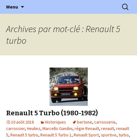
l'automobile ancienne : articles, historiques
Aller
Recherc
l'Automobile Ancienne
Menu
au
…
contenu
Archives par mot-clé : Renault 5
turbo
Renault 5 Turbo (1980-1982)
10 août 2018
Historiques
bertone
,
carrosserie
,
carrossier
,
Heuliez
,
Marcello Gandini
,
régie Renault
,
renault
,
renault
5
,
Renault 5 turbo
,
Renault 5 Turbo 1
,
Renault Sport
,
sportive
,
turbo
,